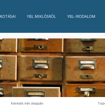
LKOTÁSAI
YBL MIKLÓSRÓL
YBL-IRODALOM
Keresés név alapján
Topo