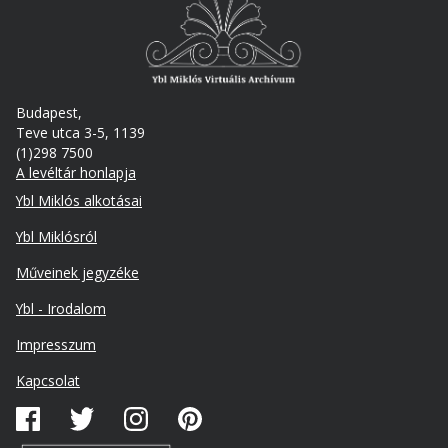
Budapest,
Teve utca 3-5, 1139
(1)298 7500
A levéltár honlapja
Footer
Ybl Miklós alkotásai
Ybl Miklósról
Műveinek jegyzéke
Ybl - Irodalom
Lábléc
Impresszum
másodlagos
Kapcsolat
Közösségi
média