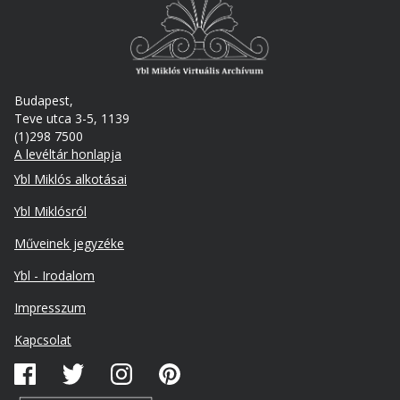
Budapest,
Teve utca 3-5, 1139
(1)298 7500
A levéltár honlapja
Footer
Ybl Miklós alkotásai
Ybl Miklósról
Műveinek jegyzéke
Ybl - Irodalom
Lábléc
Impresszum
másodlagos
Kapcsolat
Közösségi
média