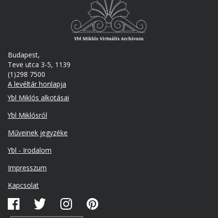
Budapest,
Teve utca 3-5, 1139
(1)298 7500
A levéltár honlapja
Footer
Ybl Miklós alkotásai
Ybl Miklósról
Műveinek jegyzéke
Ybl - Irodalom
Lábléc
Impresszum
másodlagos
Kapcsolat
Közösségi
média