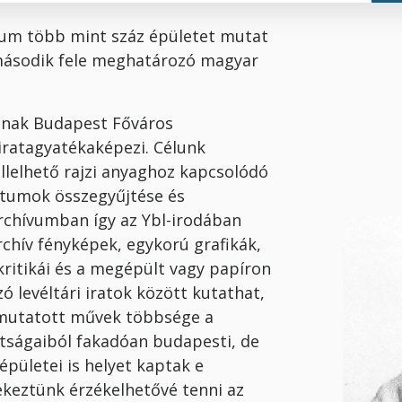
ívum több mint száz épületet mutat
 második fele meghatározó magyar
snak Budapest Főváros
 iratagyatékaképezi. Célunk
ellelhető rajzi anyaghoz kapcsolódó
ntumok összegyűjtése és
 archívumban így az Ybl-irodában
rchív fényképek, egykorú grafikák,
 kritikái és a megépült vagy papíron
 levéltári iratok között kutathat,
emutatott művek többsége a
ttságaiból fakadóan budapesti, de
zépületei is helyet kaptak e
ekeztünk érzékelhetővé tenni az