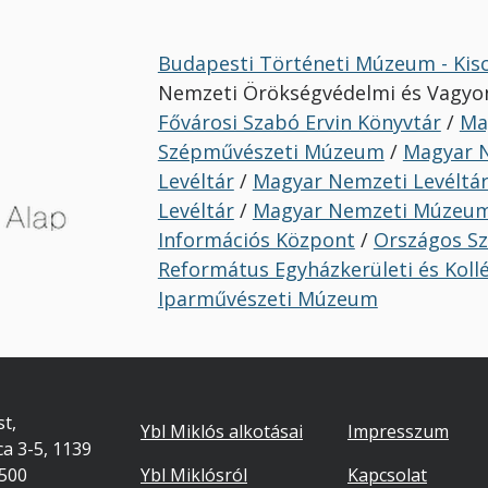
Budapesti Történeti Múzeum - Kis
Nemzeti Örökségvédelmi és Vagyo
Fővárosi Szabó Ervin Könyvtár
/
Ma
Szépművészeti Múzeum
/
Magyar N
Levéltár
/
Magyar Nemzeti Levéltár
Levéltár
/
Magyar Nemzeti Múzeu
Információs Központ
/
Országos Sz
Református Egyházkerületi és Koll
Iparművészeti Múzeum
Footer
Lábléc
t,
Ybl Miklós alkotásai
Impresszum
ca 3-5, 1139
másodlago
7500
Ybl Miklósról
Kapcsolat