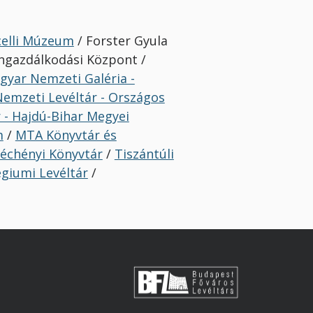
celli Múzeum
/ Forster Gyula
ngazdálkodási Központ /
gyar Nemzeti Galéria -
emzeti Levéltár - Országos
 - Hajdú-Bihar Megyei
m
/
MTA Könyvtár és
échényi Könyvtár
/
Tiszántúli
égiumi Levéltár
/
s