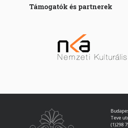
Támogatók és partnerek
Budapes
Teve ut
(1)298 