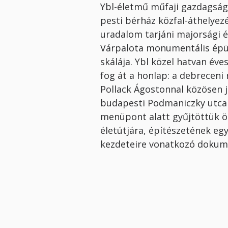
Ybl-életmű műfaji gazdagságá
pesti bérház közfal-áthelyezé
uradalom tarjáni majorsági é
Várpalota monumentális épü
skálája. Ybl közel hatvan éve
fog át a honlap: a debreceni
Pollack Ágostonnal közösen j
budapesti Podmaniczky utcai
menüpont alatt gyűjtöttük ö
életútjára, építészetének eg
kezdeteire vonatkozó doku