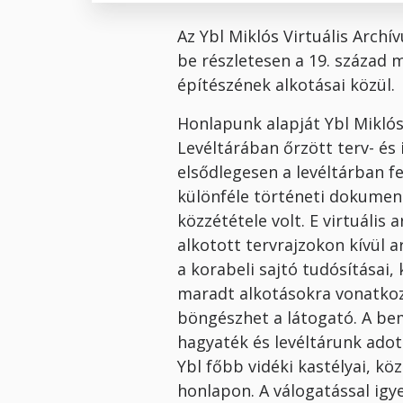
Az Ybl Miklós Virtuális Arch
be részletesen a 19. század
építészének alkotásai közül.
Honlapunk alapját Ybl Mikló
Levéltárában őrzött terv- és
elsődlegesen a levéltárban f
különféle történeti dokume
közzététele volt. E virtuális
alkotott tervrajzokon kívül a
a korabeli sajtó tudósításai,
maradt alkotásokra vonatkozó
böngészhet a látogató. A b
hagyaték és levéltárunk ado
Ybl főbb vidéki kastélyai, kö
honlapon. A válogatással igy