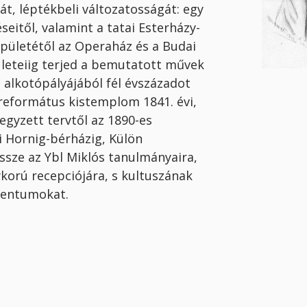
t, léptékbeli változatosságát: egy
seitől, valamint a tatai Esterházy-
pületétől az Operaház és a Budai
leteiig terjed a bemutatott művek
s alkotópályájából fél évszázadot
 református kistemplom 1841. évi,
egyzett tervtől az 1890-es
 Hornig-bérházig, Külön
ssze az Ybl Miklós tanulmányaira,
ykorú recepciójára, s kultuszának
mentumokat.