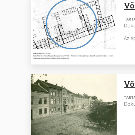
Vö
TART
Dok
Az é
Vö
TART
Dok