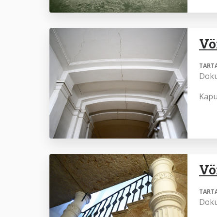
Vö
TART
Dok
Kapu
Vö
TART
Dok