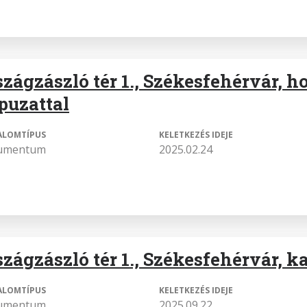
szágzászló tér 1., Székesfehérvár, h
puzattal
ALOMTÍPUS
KELETKEZÉS IDEJE
umentum
2025.02.24
szágzászló tér 1., Székesfehérvár, k
ALOMTÍPUS
KELETKEZÉS IDEJE
umentum
2025.09.22