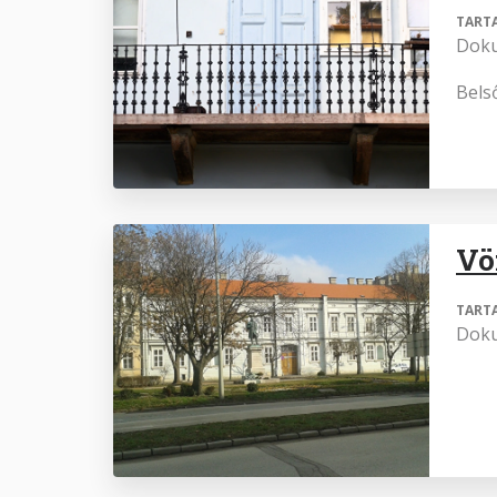
TART
Dok
Bels
Vö
TART
Dok