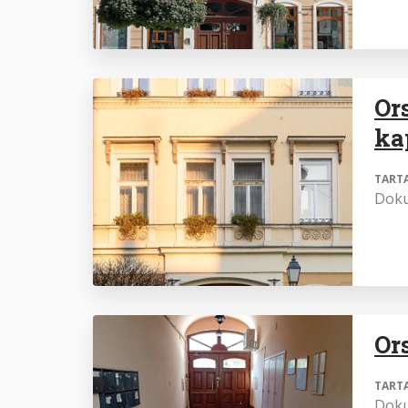
Or
ka
TART
Dok
Or
TART
Dok