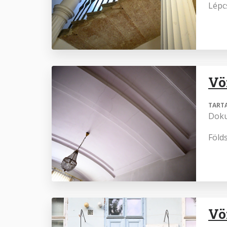
Lépc
Vö
TART
Dok
Föld
Vö