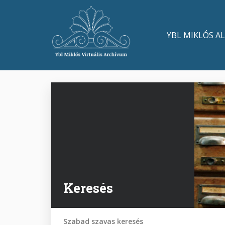
Ugrás
a
Main
tartalomra
YBL MIKLÓS A
navigation
Keresés
Szabad szavas keresés