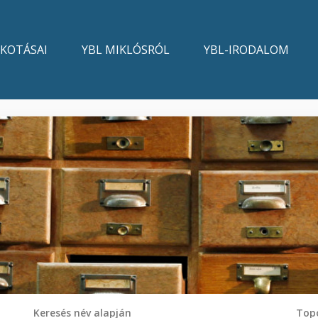
LKOTÁSAI
YBL MIKLÓSRÓL
YBL-IRODALOM
Keresés név alapján
Topo