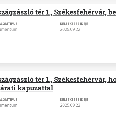
szágzászló tér 1., Székesfehérvár, b
ALOMTÍPUS
KELETKEZÉS IDEJE
umentum
2025.09.22
szágzászló tér 1., Székesfehérvár, h
járati kapuzattal
ALOMTÍPUS
KELETKEZÉS IDEJE
umentum
2025.09.22