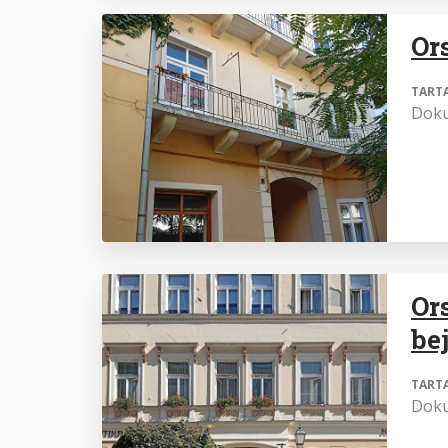
Or
TART
Dok
Or
be
TART
Dok