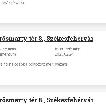
sőház részlete
rösmarty tér 8., Székesfehérvár
ALOMTÍPUS
KELETKEZÉS IDEJE
umentum
2025.02.24
szinti hálószöba boltozott mennyezete
rösmarty tér 8., Székesfehérvár