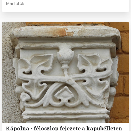
Mai fotók
Kápolna - féloszlop fejezete a kapubélleten