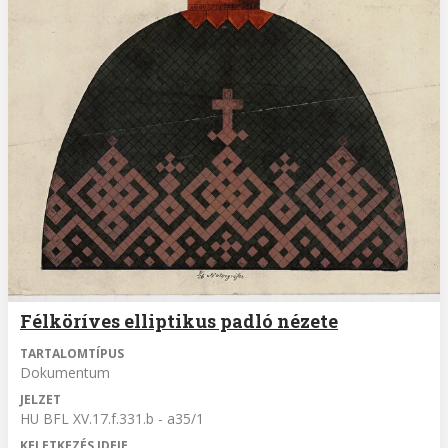
Félköríves elliptikus padló nézete
TARTALOMTÍPUS
Dokumentum
JELZET
HU BFL XV.17.f.331.b - a35/1
KELETKEZÉS IDEJE