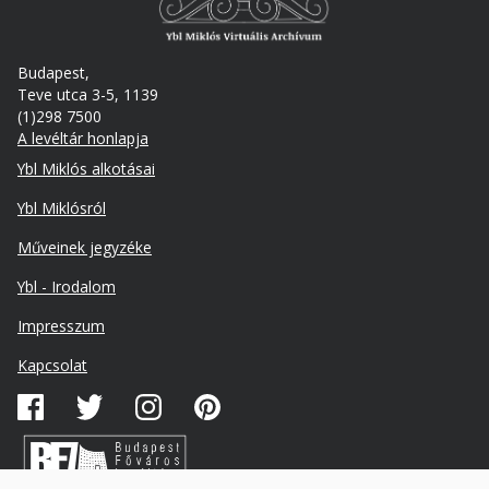
Budapest,
Teve utca 3-5, 1139
(1)298 7500
A levéltár honlapja
Footer
Ybl Miklós alkotásai
Ybl Miklósról
Műveinek jegyzéke
Ybl - Irodalom
Lábléc
Impresszum
másodlagos
Kapcsolat
Közösségi
média