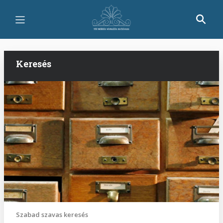
Ugrás
a
tartalomra
Keresés
Szabad szavas keresés