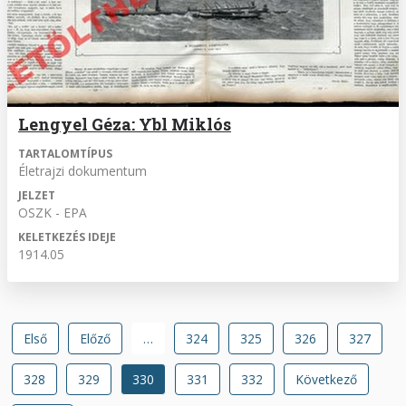
Lengyel Géza: Ybl Miklós
TARTALOMTÍPUS
Életrajzi dokumentum
JELZET
OSZK - EPA
KELETKEZÉS IDEJE
1914.05
Oldalszámozás
Első
Első
Előző
Előző
…
Oldal
324
Oldal
325
Oldal
326
Oldal
327
oldal
oldal
Oldal
328
Oldal
329
Jelenlegi
330
Oldal
331
Oldal
332
Következő
Következő
oldal
oldal