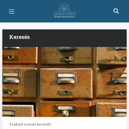
Ugrás
a
tartalomra
Keresés
Szabad szavas keresés