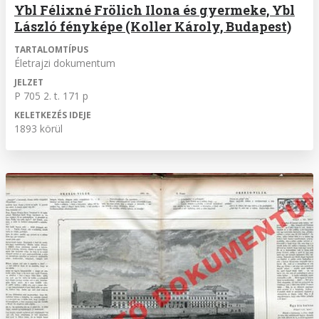
Ybl Félixné Frölich Ilona és gyermeke, Ybl
László fényképe (Koller Károly, Budapest)
TARTALOMTÍPUS
Életrajzi dokumentum
JELZET
P 705 2. t. 171 p
KELETKEZÉS IDEJE
1893 körül