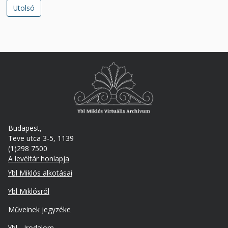
Utolsó
Utolsó
oldal
Budapest,
Teve utca 3-5, 1139
(1)298 7500
A levéltár honlapja
Footer
Ybl Miklós alkotásai
Ybl Miklósról
Műveinek jegyzéke
Ybl - Irodalom