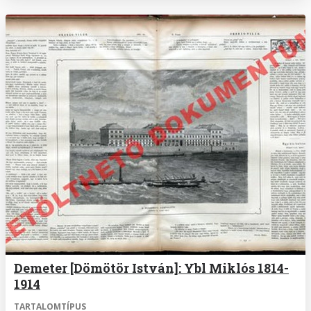
Demeter [Dömötör István]: Ybl Miklós 1814-
1914
TARTALOMTÍPUS