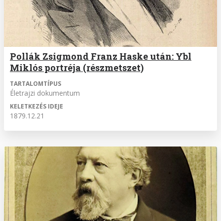
Pollák Zsigmond Franz Haske után: Ybl
Miklós portréja (részmetszet)
TARTALOMTÍPUS
Életrajzi dokumentum
KELETKEZÉS IDEJE
1879.12.21