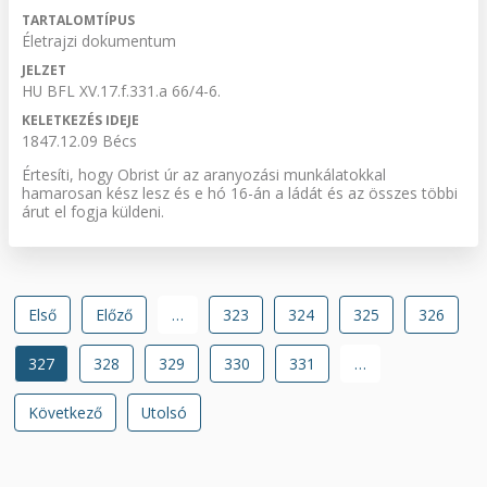
TARTALOMTÍPUS
Életrajzi dokumentum
JELZET
HU BFL XV.17.f.331.a 66/4-6.
KELETKEZÉS IDEJE
1847.12.09 Bécs
Értesíti, hogy Obrist úr az aranyozási munkálatokkal
hamarosan kész lesz és e hó 16-án a ládát és az összes többi
árut el fogja küldeni.
Oldalszámozás
Első
Első
Előző
Előző
…
Oldal
323
Oldal
324
Oldal
325
Oldal
326
oldal
oldal
Jelenlegi
327
Oldal
328
Oldal
329
Oldal
330
Oldal
331
…
oldal
Következő
Következő
Utolsó
Utolsó
oldal
oldal