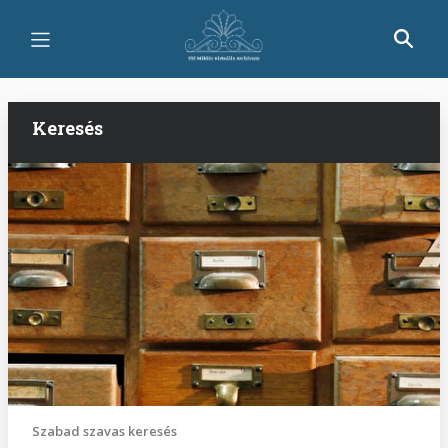
Ugrás
a
tartalomra
Keresés
Szabad szavas keresés