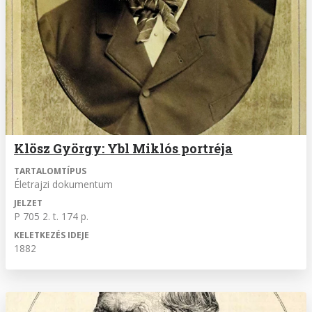
Klösz György: Ybl Miklós portréja
TARTALOMTÍPUS
Életrajzi dokumentum
JELZET
P 705 2. t. 174 p.
KELETKEZÉS IDEJE
1882