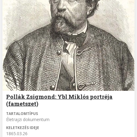
Pollák Zsigmond: Ybl Miklós portréja
(fametszet)
TARTALOMTÍPUS
Életrajzi dokumentum
KELETKEZÉS IDEJE
1865.03.26