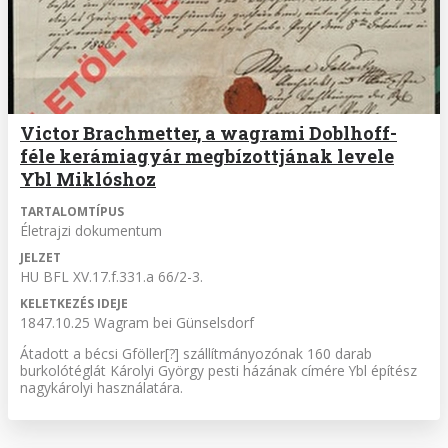
Victor Brachmetter, a wagrami Doblhoff-
féle kerámiagyár megbízottjának levele
Ybl Miklóshoz
TARTALOMTÍPUS
Életrajzi dokumentum
JELZET
HU BFL XV.17.f.331.a 66/2-3.
KELETKEZÉS IDEJE
1847.10.25 Wagram bei Günselsdorf
Átadott a bécsi Gföller[?] szállítmányozónak 160 darab
burkolótéglát Károlyi György pesti házának címére Ybl építész
nagykárolyi használatára.