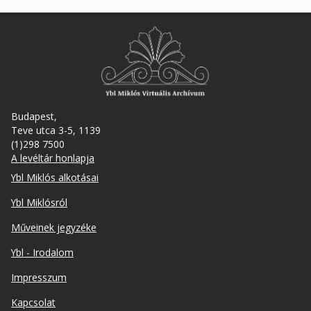
Budapest,
Teve utca 3-5, 1139
(1)298 7500
A levéltár honlapja
Footer
Ybl Miklós alkotásai
Ybl Miklósról
Műveinek jegyzéke
Ybl - Irodalom
Lábléc
Impresszum
másodlagos
Kapcsolat