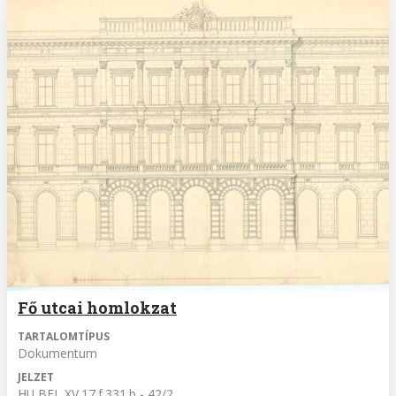
Fő utcai homlokzat
TARTALOMTÍPUS
Dokumentum
JELZET
HU BFL XV.17.f.331.b - 42/2