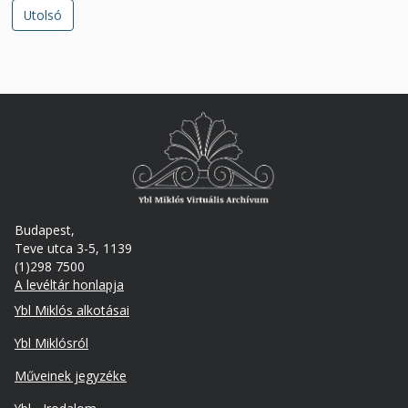
Utolsó
Utolsó
oldal
Budapest,
Teve utca 3-5, 1139
(1)298 7500
A levéltár honlapja
Footer
Ybl Miklós alkotásai
Ybl Miklósról
Műveinek jegyzéke