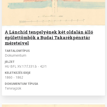
A Lánchíd tengelyének két oldalán álló
épülettömbök a Budai Takarékpénztár
méreteivel
TARTALOMTÍPUS
Dokumentum
JELZET
HU BFL XV.17.f.331.b - 42/1
KELETKEZÉS IDEJE
1860 - 1862
DOKUMENTUM TÍPUSA
Tervrajzok