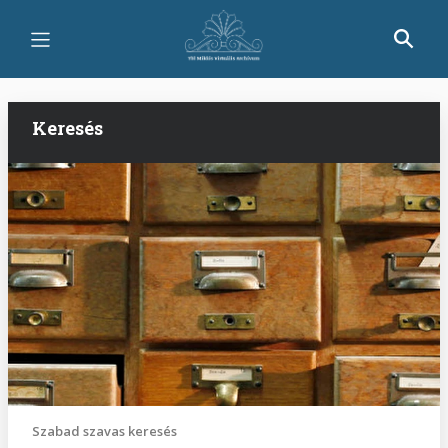
Ugrás
a
tartalomra
Keresés
Szabad szavas keresés