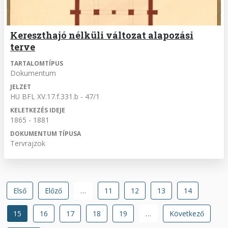
Kereszthajó nélküli változat alapozási
terve
TARTALOMTÍPUS
Dokumentum
JELZET
HU BFL XV.17.f.331.b - 47/1
KELETKEZÉS IDEJE
1865 - 1881
DOKUMENTUM TÍPUSA
Tervrajzok
Oldalszámozás
Első
Első
Előző
Előző
…
Oldal
11
Oldal
12
Oldal
13
Oldal
14
oldal
oldal
Jelenlegi
15
Oldal
16
Oldal
17
Oldal
18
Oldal
19
…
Következő
Következő
oldal
oldal