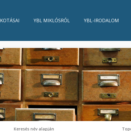
LKOTÁSAI
YBL MIKLÓSRÓL
YBL-IRODALOM
Keresés név alapján
Topo