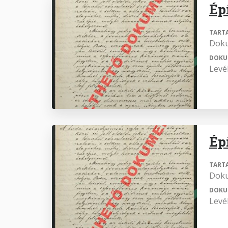
Ép
TART
Dok
DOKU
Levél
Ép
TART
Dok
DOKU
Levél