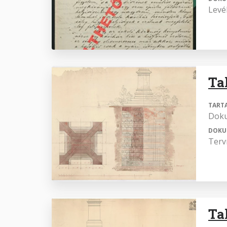
Levél
Ta
TART
Dok
DOKU
Terv
Ta