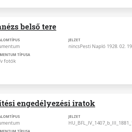
nézs belső tere
ALOMTÍPUS
JELZET
umentum
nincsPesti Napló 1928. 02. 19
MENTUM TÍPUSA
ív fotók
ítési engedélyezési iratok
ALOMTÍPUS
JELZET
umentum
HU_BFL_IV_1407_b_III_1881_
MENTUM TÍPUSA