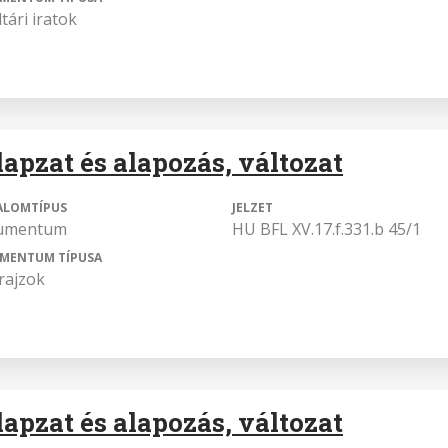
tári iratok
lapzat és alapozás, változat
ALOMTÍPUS
JELZET
umentum
HU BFL XV.17.f.331.b 45/1
MENTUM TÍPUSA
rajzok
lapzat és alapozás, változat