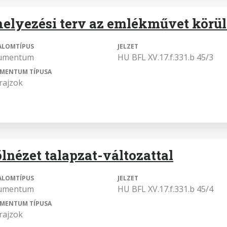
helyezési terv az emlékművet körül
ALOMTÍPUS
JELZET
umentum
HU BFL XV.17.f.331.b 45/3
MENTUM TÍPUSA
rajzok
ölnézet talapzat-változattal
ALOMTÍPUS
JELZET
umentum
HU BFL XV.17.f.331.b 45/4
MENTUM TÍPUSA
rajzok