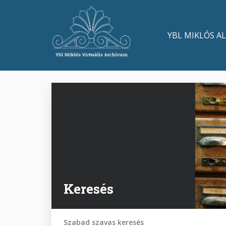
Ugrás
a
Main
tartalomra
YBL MIKLÓS A
navigation
Keresés
Szabad szavas keresés