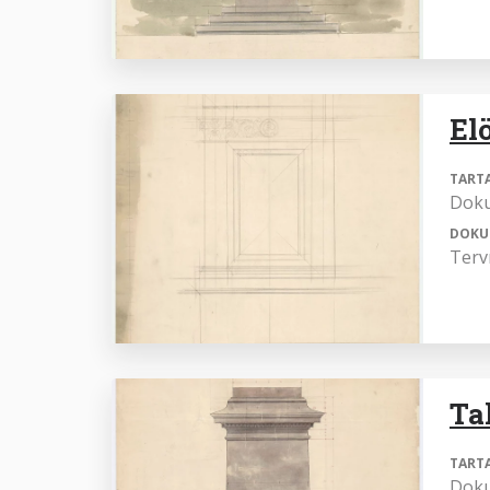
El
TART
Dok
DOKU
Terv
Ta
TART
Dok