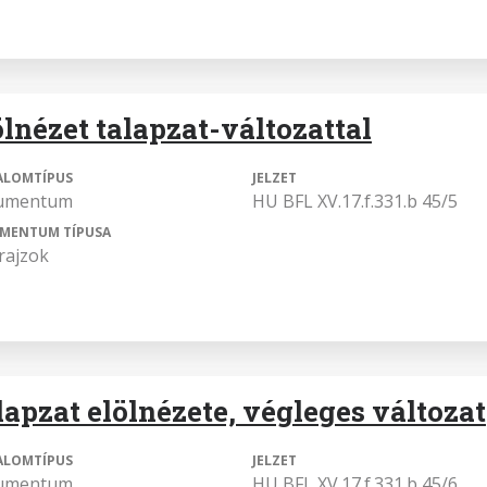
ölnézet talapzat-változattal
ALOMTÍPUS
JELZET
umentum
HU BFL XV.17.f.331.b 45/5
MENTUM TÍPUSA
rajzok
lapzat elölnézete, végleges változat
ALOMTÍPUS
JELZET
umentum
HU BFL XV.17.f.331.b 45/6