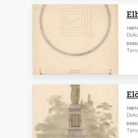
El
TART
Dok
DOKU
Terv
El
TART
Dok
DOKU
Terv