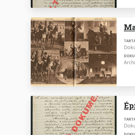
Ma
TART
Dok
DOKU
Arch
Ép
TART
Dok
DOKU