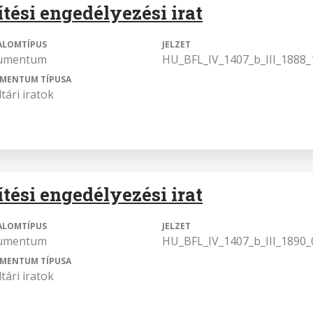
ítési engedélyezési irat
ALOMTÍPUS
JELZET
umentum
HU_BFL_IV_1407_b_III_1888_
MENTUM TÍPUSA
tári iratok
ítési engedélyezési irat
ALOMTÍPUS
JELZET
umentum
HU_BFL_IV_1407_b_III_1890_
MENTUM TÍPUSA
tári iratok