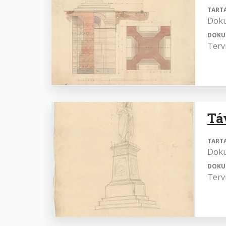
TART
Dok
DOKU
Terv
Tá
TART
Dok
DOKU
Terv