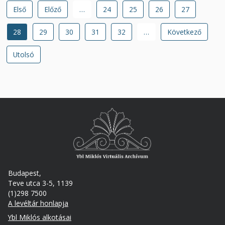
Oldalszámozás
Első
Első
Előző
Előző
…
Oldal
24
Oldal
25
Oldal
26
Oldal
27
oldal
oldal
Jelenlegi
28
Oldal
29
Oldal
30
Oldal
31
Oldal
32
…
Következő
Következő
oldal
oldal
Utolsó
Utolsó
oldal
Budapest,
Teve utca 3-5, 1139
(1)298 7500
A levéltár honlapja
Footer
Ybl Miklós alkotásai