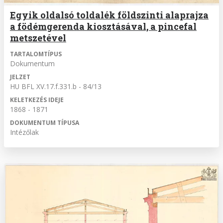
Egyik oldalsó toldalék földszinti alaprajza
a födémgerenda kiosztásával, a pincefal
metszetével
TARTALOMTÍPUS
Dokumentum
JELZET
HU BFL XV.17.f.331.b - 84/13
KELETKEZÉS IDEJE
1868 - 1871
DOKUMENTUM TÍPUSA
Intézőlak