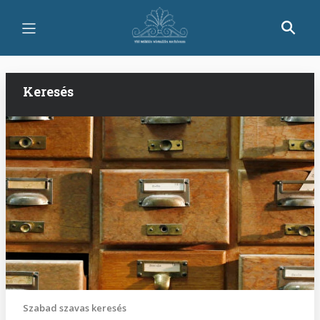
Ugrás
a
tartalomra
Keresés
Szabad szavas keresés