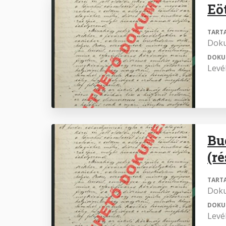
Eö
TART
Dok
DOKU
Levél
Bu
(r
TART
Dok
DOKU
Levél