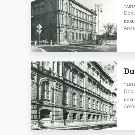
TART
Dok
DOKU
Arch
Du
TART
Dok
DOKU
Arch