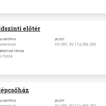
dszinti előtér
ALOMTÍPUS
JELZET
umentum
HU BFL XV.17.e.306 283
MENTUM TÍPUSA
ív fotók
lépcsőház
ALOMTÍPUS
JELZET
umentum
HU BFL XV.17.e.306 283