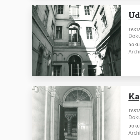
Ud
TART
Dok
DOKU
Arch
Ka
TART
Dok
DOKU
Arch