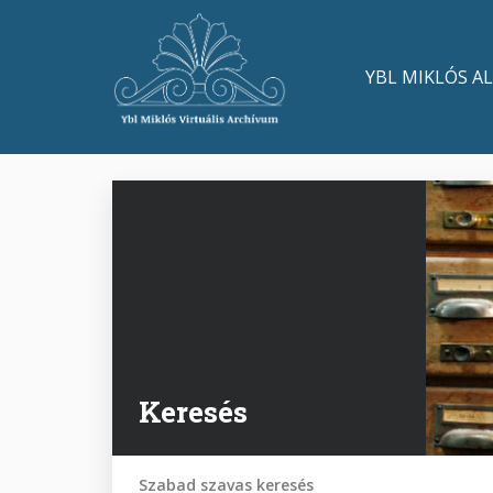
Ugrás
a
Main
tartalomra
YBL MIKLÓS A
navigation
Keresés
Szabad szavas keresés