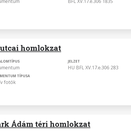
umentum
BFL XV.17.e.306 1835
 utcai homlokzat
ALOMTÍPUS
JELZET
umentum
HU BFL XV.17.e.306 283
MENTUM TÍPUSA
ív fotók
ark Ádám téri homlokzat