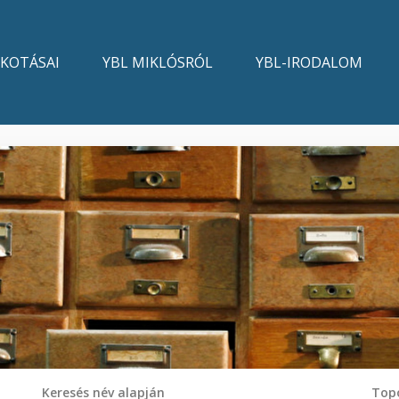
LKOTÁSAI
YBL MIKLÓSRÓL
YBL-IRODALOM
Keresés név alapján
Topo