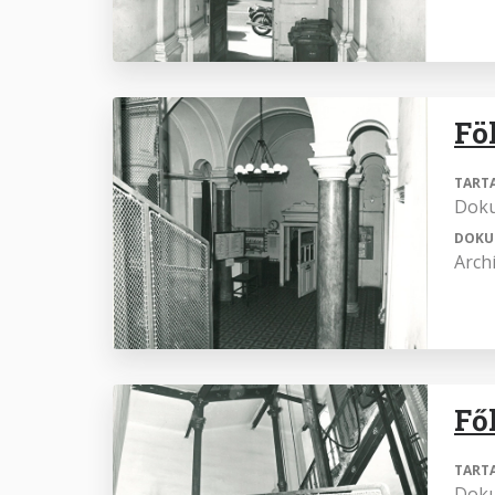
Föl
TART
Dok
DOKU
Arch
Fő
TART
Dok