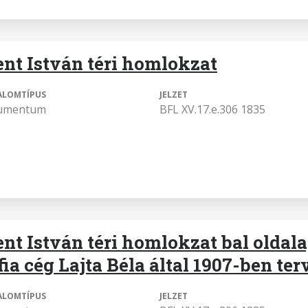
ent István téri homlokzat
ALOMTÍPUS
JELZET
umentum
BFL XV.17.e.306 1835
ent István téri homlokzat bal oldal
fia cég Lajta Béla által 1907-ben ter
ALOMTÍPUS
JELZET