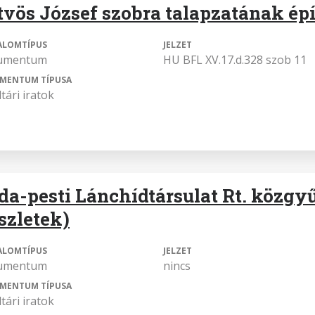
tvös József szobra talapzatának ép
ALOMTÍPUS
JELZET
umentum
HU BFL XV.17.d.328 szob 11
MENTUM TÍPUSA
tári iratok
da-pesti Lánchídtársulat Rt. közg
észletek)
ALOMTÍPUS
JELZET
umentum
nincs
MENTUM TÍPUSA
tári iratok