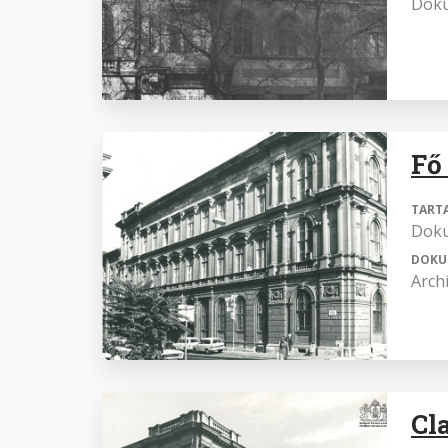
Dok
Fő
TART
Dok
DOKU
Arch
Cl