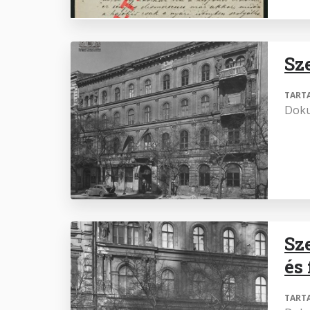
Sz
TART
Dok
Sz
és 
TART