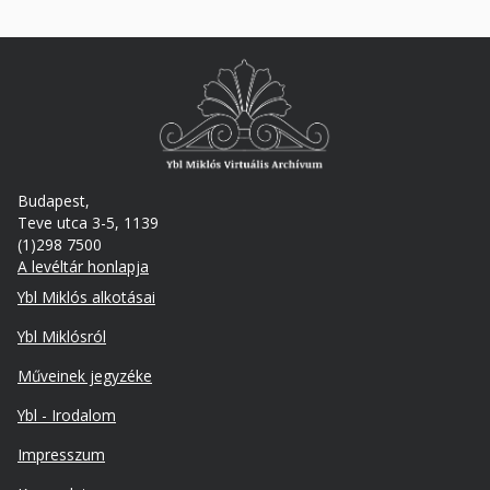
Budapest,
Teve utca 3-5, 1139
(1)298 7500
A levéltár honlapja
Footer
Ybl Miklós alkotásai
Ybl Miklósról
Műveinek jegyzéke
Ybl - Irodalom
Lábléc
Impresszum
másodlagos