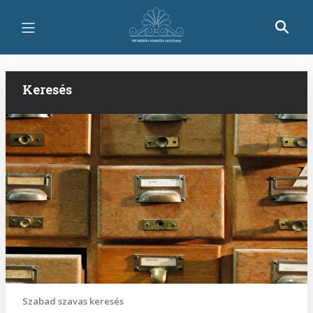
Ugrás
a
tartalomra
Keresés
Szabad szavas keresés