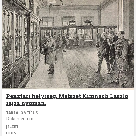
Pénztári helyiség. Metszet Kimnach László
rajza nyomán.
TARTALOMTÍPUS
Dokumentum
JELZET
nincs