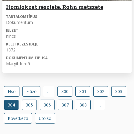
Homlokzat részlete. Rohn metszete
TARTALOMTÍPUS
Dokumentum
JELZET
nincs
KELETKEZÉS IDEJE
1872
DOKUMENTUM TÍPUSA
Margit fürdő
Oldalszámozás
Első
Első
Előző
Előző
…
Oldal
300
Oldal
301
Oldal
302
Oldal
303
oldal
oldal
Jelenlegi
304
Oldal
305
Oldal
306
Oldal
307
Oldal
308
…
oldal
Következő
Következő
Utolsó
Utolsó
oldal
oldal