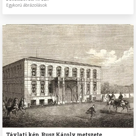
Egykorú ábrázolások
Távlati kép. Rusz Károly metszete.