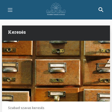
Ugrás
a
tartalomra
Keresés
Szabad szavas keresés