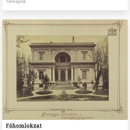
Tervrajzok
Főhomlokzat