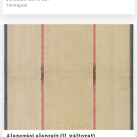
Tervrajzok
Alapozási alaprajz (II. változat)