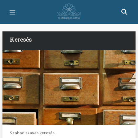
Ugrás
a
tartalomra
Keresés
Szabad szavas keresés