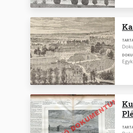
Ka
TART
Dok
DOKU
Egyk
Ku
Pl
TART