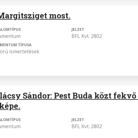
Margitsziget most.
ALOMTÍPUS
JELZET
umentum
BFL Kvt. 2802
MENTUM TÍPUSA
orú ismertetések
lácsy Sándor: Pest Buda közt fekvő 
rképe.
ALOMTÍPUS
JELZET
umentum
BFL Kvt. 2802