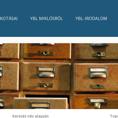
LKOTÁSAI
YBL MIKLÓSRÓL
YBL-IRODALOM
Keresés név alapján
Topo