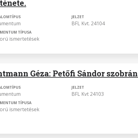
ténete.
ALOMTÍPUS
JELZET
umentum
BFL Kvt. 24104
MENTUM TÍPUSA
orú ismertetések
tmann Géza: Petőfi Sándor szobrána
ALOMTÍPUS
JELZET
umentum
BFL Kvt 24103
MENTUM TÍPUSA
orú ismertetések