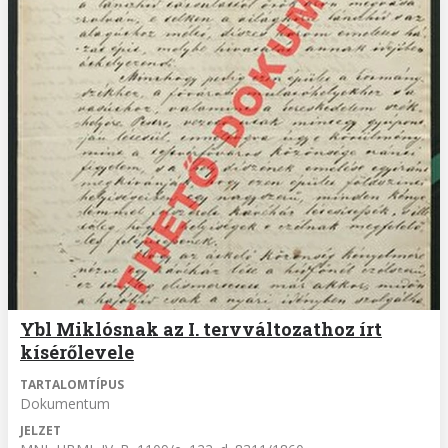
Ybl Miklósnak az I. tervváltozathoz írt
kísérőlevele
TARTALOMTÍPUS
Dokumentum
JELZET