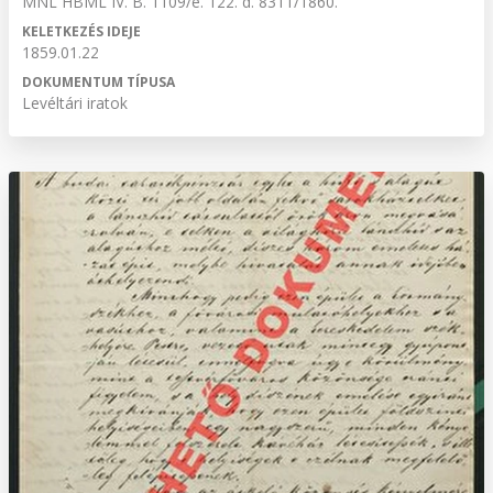
MNL HBML IV. B. 1109/e. 122. d. 8311/1860.
KELETKEZÉS IDEJE
1859.01.22
DOKUMENTUM TÍPUSA
Levéltári iratok