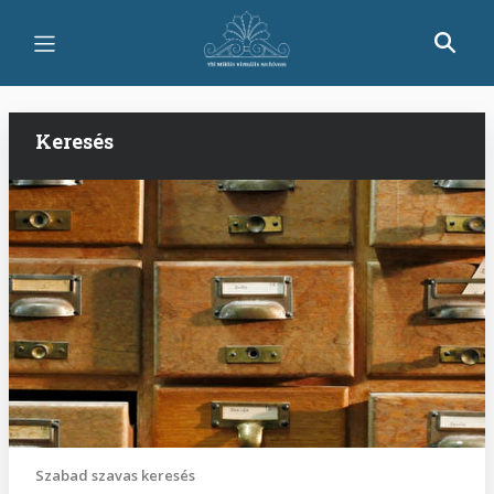
Ugrás
a
tartalomra
Keresés
Szabad szavas keresés