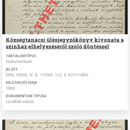
Községtanácsi ülésjegyzőkönyv kivonata a
színház elhelyezéséről szóló döntéssel
TARTALOMTÍPUS
Dokumentum
JELZET
MNL HBML IV. B. 1109/e. 122. d. 8311/1860.
KELETKEZÉS IDEJE
1860
DOKUMENTUM TÍPUSA
Levéltári iratok