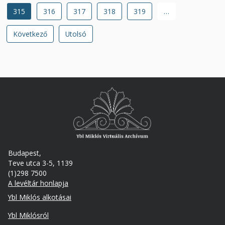
Jelenlegi
315
Oldal
316
Oldal
317
Oldal
318
Oldal
319
…
oldal
Következő
Következő
Utolsó
Utolsó
oldal
oldal
Budapest,
Teve utca 3-5, 1139
(1)298 7500
A levéltár honlapja
Footer
Ybl Miklós alkotásai
Ybl Miklósról