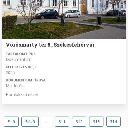
Vörösmarty tér 8., Székesfehérvár
TARTALOMTÍPUS
Dokumentum
KELETKEZÉS IDEJE
2025
DOKUMENTUM TÍPUSA
Mai fotók
Homlokzati nézet
Oldalszámozás
Első
Első
Előző
Előző
…
Oldal
311
Oldal
312
Oldal
313
Oldal
314
oldal
oldal