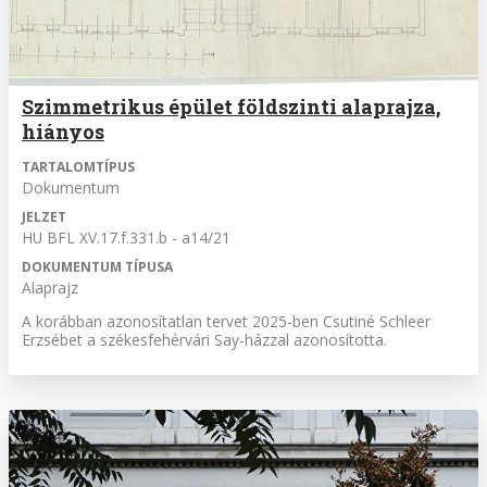
Szimmetrikus épület földszinti alaprajza,
hiányos
TARTALOMTÍPUS
Dokumentum
JELZET
HU BFL XV.17.f.331.b - a14/21
DOKUMENTUM TÍPUSA
Alaprajz
A korábban azonosítatlan tervet 2025-ben Csutiné Schleer
Erzsébet a székesfehérvári Say-házzal azonosította.