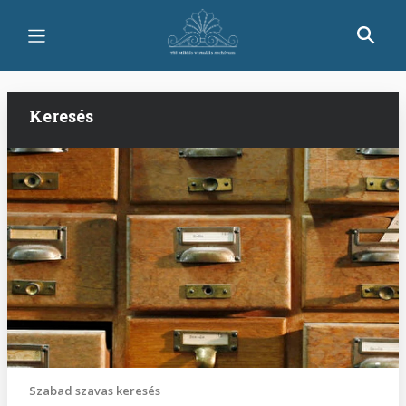
Ugrás
a
tartalomra
Keresés
Szabad szavas keresés