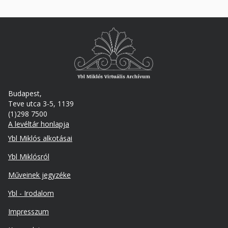
Budapest,
Teve utca 3-5, 1139
(1)298 7500
A levéltár honlapja
Footer
Ybl Miklós alkotásai
Ybl Miklósról
Műveinek jegyzéke
Ybl - Irodalom
Lábléc
Impresszum
másodlagos