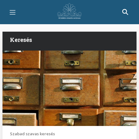
Ugrás
a
tartalomra
Keresés
Szabad szavas keresés