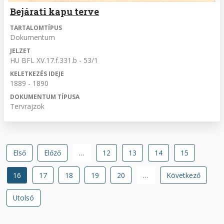
Bejárati kapu terve
TARTALOMTÍPUS
Dokumentum
JELZET
HU BFL XV.17.f.331.b - 53/1
KELETKEZÉS IDEJE
1889 - 1890
DOKUMENTUM TÍPUSA
Tervrajzok
Oldalszámozás
Első
Első
Előző
Előző
…
Oldal
12
Oldal
13
Oldal
14
Oldal
15
oldal
oldal
Jelenlegi
16
Oldal
17
Oldal
18
Oldal
19
Oldal
20
…
Következő
Következő
oldal
oldal
Utolsó
Utolsó
oldal