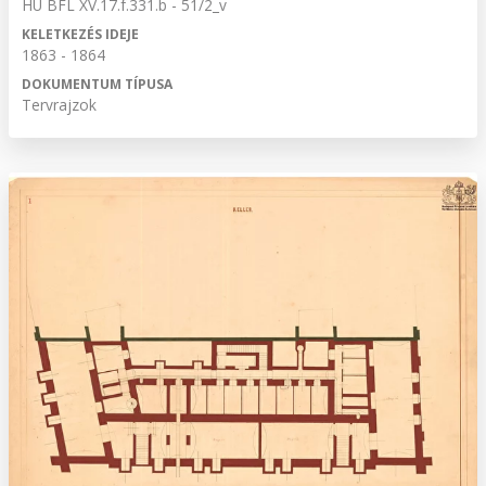
HU BFL XV.17.f.331.b - 51/2_v
KELETKEZÉS IDEJE
1863 - 1864
DOKUMENTUM TÍPUSA
Tervrajzok