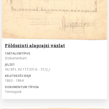
Földszinti alaprajzi vázlat
TARTALOMTÍPUS
Dokumentum
JELZET
HU BFL XV.17.f.331.b - 51/2_r
KELETKEZÉS IDEJE
1863 - 1864
DOKUMENTUM TÍPUSA
Tervrajzok