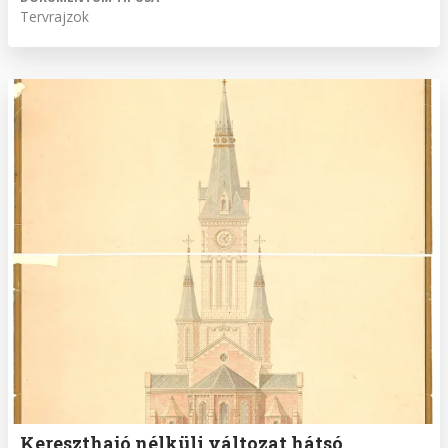
Tervrajzok
Kereszthajó nélküli változat hátsó