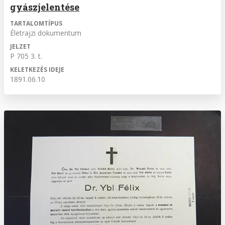
gyászjelentése
TARTALOMTÍPUS
Életrajzi dokumentum
JELZET
P 705 3. t.
KELETKEZÉS IDEJE
1891.06.10