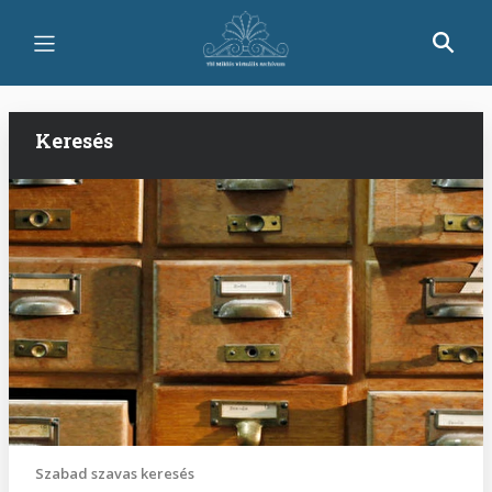
Ugrás
a
tartalomra
Keresés
Szabad szavas keresés