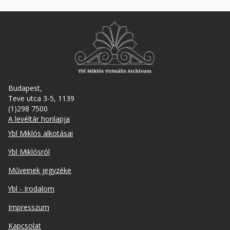
Budapest,
Teve utca 3-5, 1139
(1)298 7500
A levéltár honlapja
Footer
Ybl Miklós alkotásai
Ybl Miklósról
Műveinek jegyzéke
Ybl - Irodalom
Lábléc
Impresszum
másodlagos
Kapcsolat