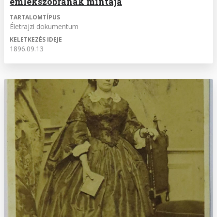
emlékszobrának mintája
TARTALOMTÍPUS
Életrajzi dokumentum
KELETKEZÉS IDEJE
1896.09.13