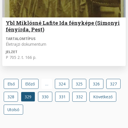
Ybl Miklósné Lafite Ida fényképe (Simonyi
fényírda, Pest)
TARTALOMTÍPUS
Életrajzi dokumentum
JELZET
P 705 2. t. 166 p.
Oldalszámozás
Első
Első
Előző
Előző
…
Oldal
324
Oldal
325
Oldal
326
Oldal
327
oldal
oldal
Oldal
328
Jelenlegi
329
Oldal
330
Oldal
331
Oldal
332
Következő
Következő
oldal
oldal
Utolsó
Utolsó
oldal