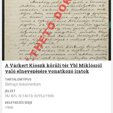
A Várkert Kioszk körüli tér Ybl Miklósról
való elnevezésére vonatkozó iratok
TARTALOMTÍPUS
Életrajzi dokumentum
JELZET
HU BFL IV.1407.b III/552/1906
KELETKEZÉS IDEJE
1906