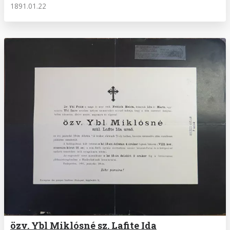
1891.01.22
özv. Ybl Miklósné sz. Lafite Ida