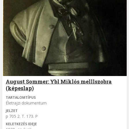
August Sommer: Ybl Miklós melllszobra
(képeslap)
TARTALOMTÍPUS
Életrajzi dokumentum
JELZET
p 705 2. T. 173. P
KELETKEZÉS IDEJE