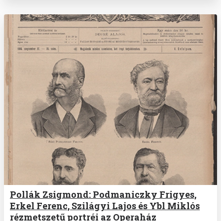
Pollák Zsigmond: Podmaniczky Frigyes,
Erkel Ferenc, Szilágyi Lajos és Ybl Miklós
rézmetszetű portréi az Operaház