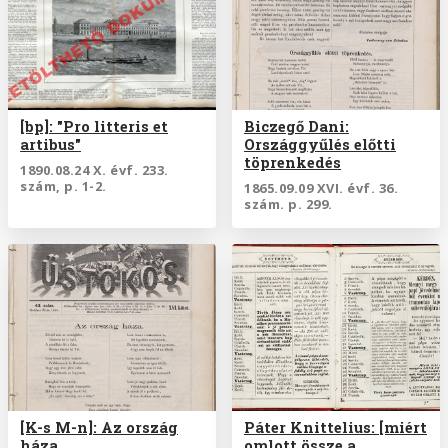
[bp]: "Pro litteris et
Biczegő Dani:
artibus"
Országgyűlés előtti
töprenkedés
1890.08.24 X. évf. 233.
szám, p. 1-2.
1865.09.09 XVI. évf. 36.
szám. p. 299.
[K-s M-n]: Az ország
Páter Knittelius: [miért
háza
omlott össze a