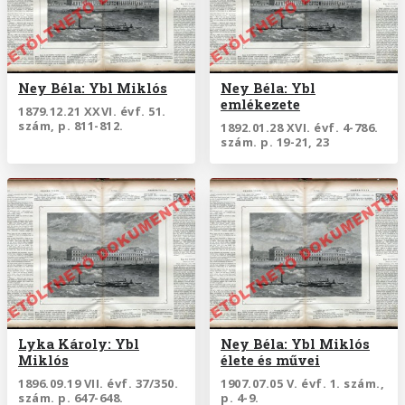
Ney Béla: Ybl Miklós
Ney Béla: Ybl
emlékezete
1879.12.21 XXVI. évf. 51.
szám, p. 811-812.
1892.01.28 XVI. évf. 4-786.
szám. p. 19-21, 23
Lyka Károly: Ybl
Ney Béla: Ybl Miklós
Miklós
élete és művei
1896.09.19 VII. évf. 37/350.
1907.07.05 V. évf. 1. szám.,
szám. p. 647-648.
p. 4-9.