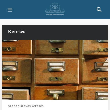
Ugrás
a
tartalomra
Keresés
Szabad szavas keresés