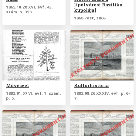
lipótvárosi Bazilika
1865.10.28 XVI. évf. 43.
kupolája]
szám. p. 353.
1868 Pest, 1868
Művészet
Kultúrhistória
1883.01.07 VI. évf. 1. szám.
1883.08.26 XXXIV. évf. p. 6-
p. 5.
7.