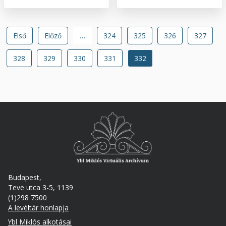
Oldalszámozás
Első
Első
Előző
Előző
…
Oldal
324
Oldal
325
Oldal
326
Oldal
327
oldal
oldal
Oldal
328
Oldal
329
Oldal
330
Oldal
331
Jelenlegi
332
oldal
Budapest,
Teve utca 3-5, 1139
(1)298 7500
A levéltár honlapja
Footer
Ybl Miklós alkotásai