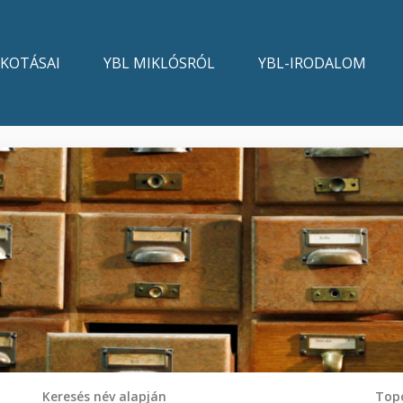
LKOTÁSAI
YBL MIKLÓSRÓL
YBL-IRODALOM
Keresés név alapján
Topo