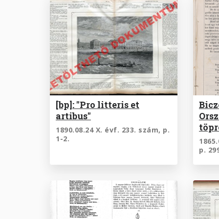
[bp]: "Pro litteris et
Bicz
artibus"
Orsz
töp
1890.08.24 X. évf. 233. szám, p.
1-2.
1865.
p. 29