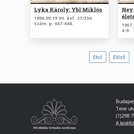
Lyka Károly: Ybl Miklós
Ney 
élet
1896.09.19 VII. évf. 37/350.
szám. p. 647-648.
1907.
4-9.
Első
Első
Előző
Előző
oldal
oldal
Budapes
Teve ut
(1)298 
A levélt