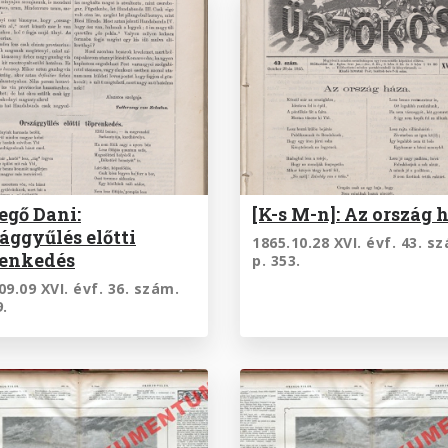
egő Dani:
[K-s M-n]: Az ország 
ággyűlés előtti
1865.10.28 XVI. évf. 43. s
renkedés
p. 353.
09.09 XVI. évf. 36. szám.
9.