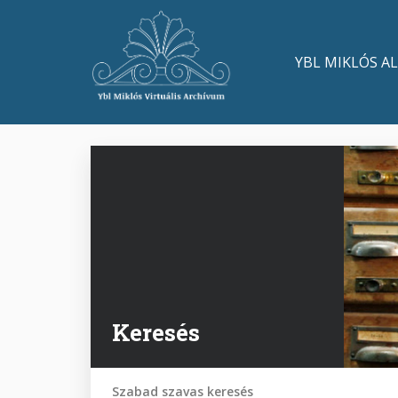
Ugrás
a
Main
tartalomra
YBL MIKLÓS A
navigation
Keresés
Szabad szavas keresés