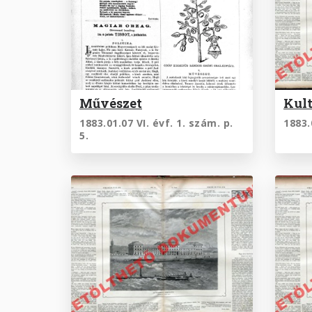
Művészet
Kult
1883.01.07 VI. évf. 1. szám. p.
1883.
5.