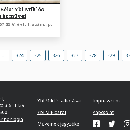
Béla: Ybl Miklós
e és művei
07.05 V. évf. 1. szám., p.
Oldalszámozás
…
Oldal
324
Oldal
325
Oldal
326
Oldal
327
Oldal
328
Oldal
329
Ol
3
Footer
Lábléc
t,
Ybl Miklós alkotásai
Impresszum
ca 3-5, 1139
másodlago
7500
Ybl Miklósról
Kapcsolat
ár honlapja
Közösségi
Műveinek jegyzéke