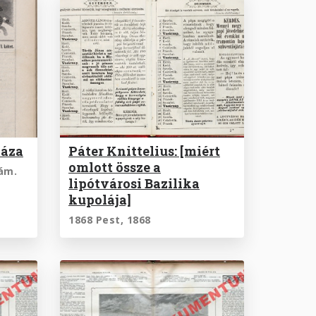
háza
Páter Knittelius: [miért
omlott össze a
zám.
lipótvárosi Bazilika
kupolája]
1868 Pest, 1868