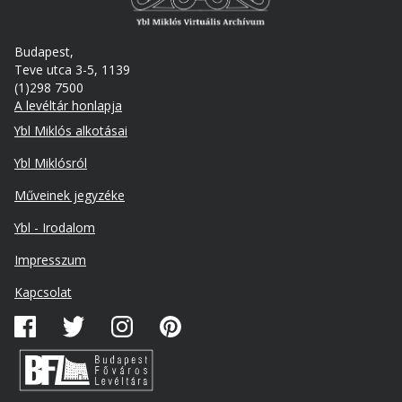
Budapest,
Teve utca 3-5, 1139
(1)298 7500
A levéltár honlapja
Footer
Ybl Miklós alkotásai
Ybl Miklósról
Műveinek jegyzéke
Ybl - Irodalom
Lábléc
Impresszum
másodlagos
Kapcsolat
Közösségi
média