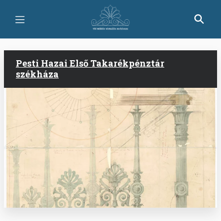
Skip
to
main
content
Pesti Hazai Első Takarékpénztár
székháza