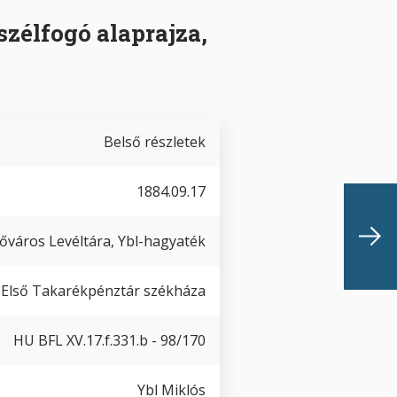
szélfogó alaprajza,
Belső részletek
1884.09.17
őváros Levéltára, Ybl-hagyaték
i Első Takarékpénztár székháza
HU BFL XV.17.f.331.b - 98/170
Ybl Miklós