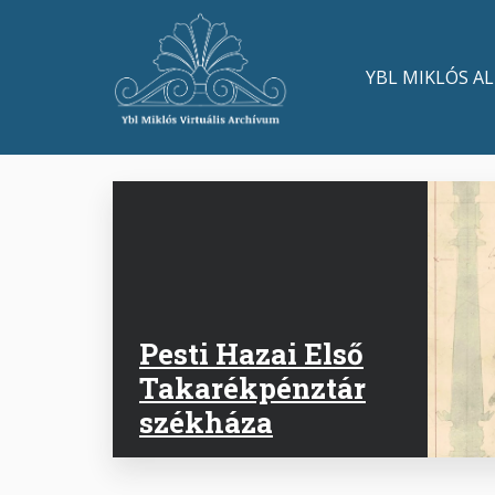
Skip
to
Main
main
YBL MIKLÓS A
content
navigation
Pesti Hazai Első
Takarékpénztár
székháza