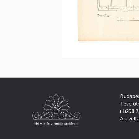
Budapes
Teve ut
(1)298 
A levélt