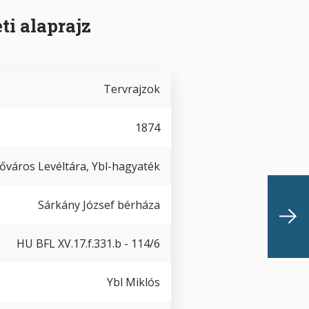
i alaprajz
Tervrajzok
1874
őváros Levéltára, Ybl-hagyaték
Sárkány József bérháza
HU BFL XV.17.f.331.b - 114/6
Ybl Miklós