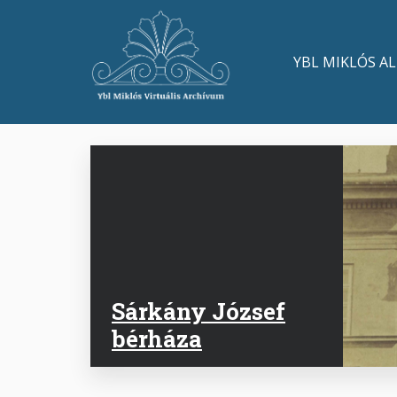
Skip
to
Main
main
YBL MIKLÓS A
content
navigation
Sárkány József
bérháza