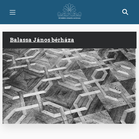
Skip
to
main
content
Balassa János bérháza