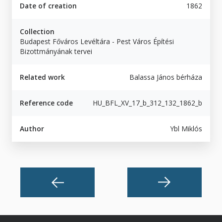
Date of creation
1862
Collection
Budapest Főváros Levéltára - Pest Város Építési
Bizottmányának tervei
Related work
Balassa János bérháza
Reference code
HU_BFL_XV_17_b_312_132_1862_b
Author
Ybl Miklós