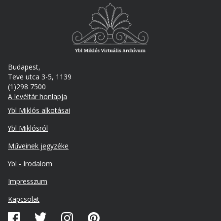
Budapest,
Teve utca 3-5, 1139
(1)298 7500
A levéltár honlapja
Footer
Ybl Miklós alkotásai
Ybl Miklósról
Műveinek jegyzéke
Ybl - Irodalom
Lábléc
Impresszum
másodlagos
Kapcsolat
Közösségi