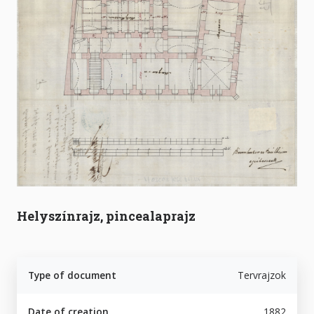
Helyszínrajz, pincealaprajz
Type of document
Tervrajzok
Date of creation
1882