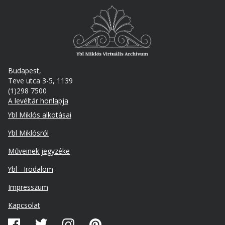
Budapest,
Teve utca 3-5, 1139
(1)298 7500
A levéltár honlapja
Footer
Ybl Miklós alkotásai
Ybl Miklósról
Műveinek jegyzéke
Ybl - Irodalom
Lábléc
Impresszum
másodlagos
Kapcsolat
Közösségi