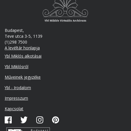
Budapest,
Teve utca 3-5, 1139
(1)298 7500
A levéltár honlapja
Footer
Ybl Miklós alkotásai
Ybl Miklósról
Műveinek jegyzéke
Ybl - Irodalom
Lábléc
Impresszum
másodlagos
Kapcsolat
Közösségi
média