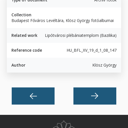
Collection
Budapest Főváros Levéltára, Klösz György fotóalbumai
Related work
Lipótvárosi plébániatemplom (Bazilika)
Reference code
HU_BFL_XV_19_d_1_08_147
Author
Klösz György