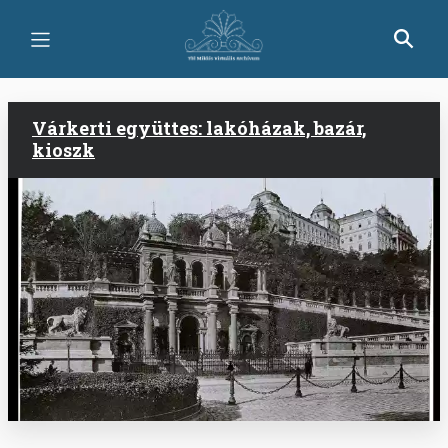
Skip
to
main
content
Várkerti együttes: lakóházak, bazár,
kioszk