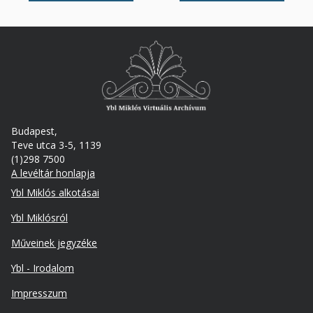
Budapest,
Teve utca 3-5, 1139
(1)298 7500
A levéltár honlapja
Footer
Ybl Miklós alkotásai
Ybl Miklósról
Műveinek jegyzéke
Ybl - Irodalom
Lábléc
Impresszum
másodlagos