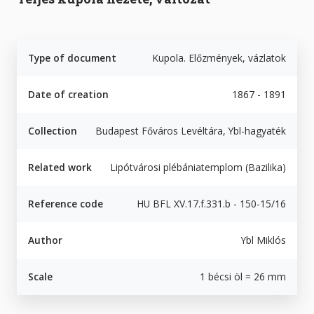
Type of document
Kupola. Előzmények, vázlatok
Date of creation
1867 - 1891
Collection
Budapest Főváros Levéltára, Ybl-hagyaték
Related work
Lipótvárosi plébániatemplom (Bazilika)
Reference code
HU BFL XV.17.f.331.b - 150-15/16
Author
Ybl Miklós
Scale
1 bécsi öl = 26 mm