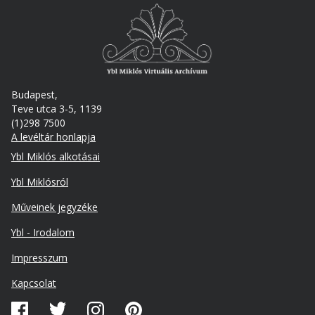
Budapest,
Teve utca 3-5, 1139
(1)298 7500
A levéltár honlapja
Footer
Ybl Miklós alkotásai
Ybl Miklósról
Műveinek jegyzéke
Ybl - Irodalom
Lábléc
Impresszum
másodlagos
Kapcsolat
Közösségi