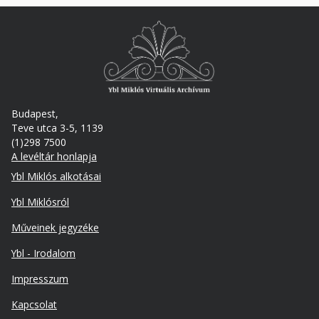
Budapest,
Teve utca 3-5, 1139
(1)298 7500
A levéltár honlapja
Footer
Ybl Miklós alkotásai
Ybl Miklósról
Műveinek jegyzéke
Ybl - Irodalom
Lábléc
Impresszum
másodlagos
Kapcsolat