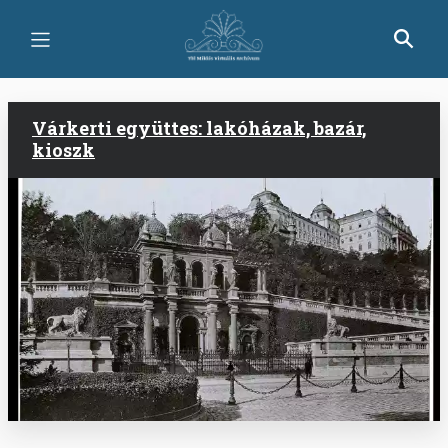
Skip
to
main
content
Várkerti együttes: lakóházak, bazár,
kioszk