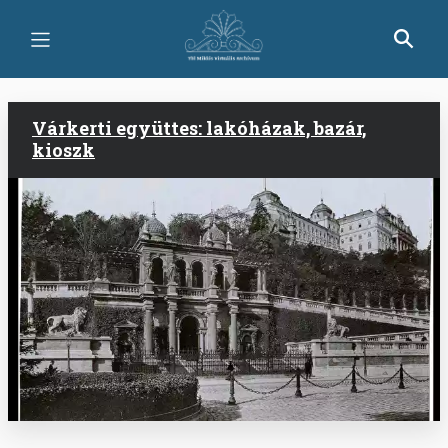
Skip
to
main
content
Várkerti együttes: lakóházak, bazár,
kioszk