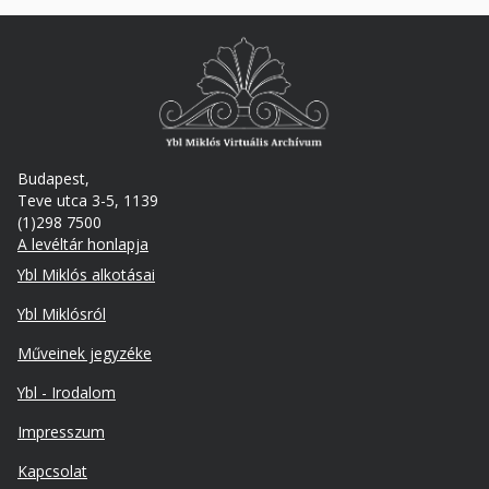
Budapest,
Teve utca 3-5, 1139
(1)298 7500
A levéltár honlapja
Footer
Ybl Miklós alkotásai
Ybl Miklósról
Műveinek jegyzéke
Ybl - Irodalom
Lábléc
Impresszum
másodlagos
Kapcsolat