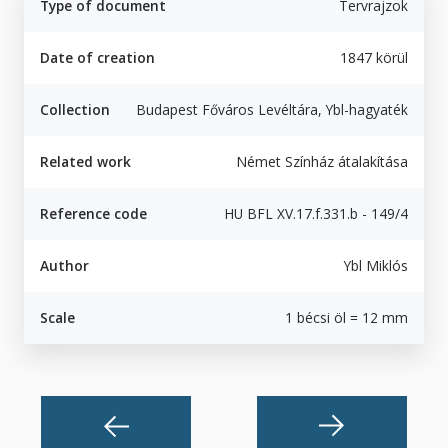
Type of document
Tervrajzok
Date of creation
1847 körül
Collection
Budapest Főváros Levéltára, Ybl-hagyaték
Related work
Német Színház átalakítása
Reference code
HU BFL XV.17.f.331.b - 149/4
Author
Ybl Miklós
Scale
1 bécsi öl = 12 mm