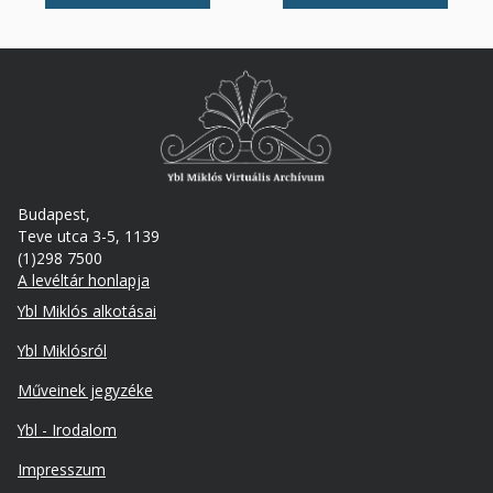
Budapest,
Teve utca 3-5, 1139
(1)298 7500
A levéltár honlapja
Footer
Ybl Miklós alkotásai
Ybl Miklósról
Műveinek jegyzéke
Ybl - Irodalom
Lábléc
Impresszum
másodlagos