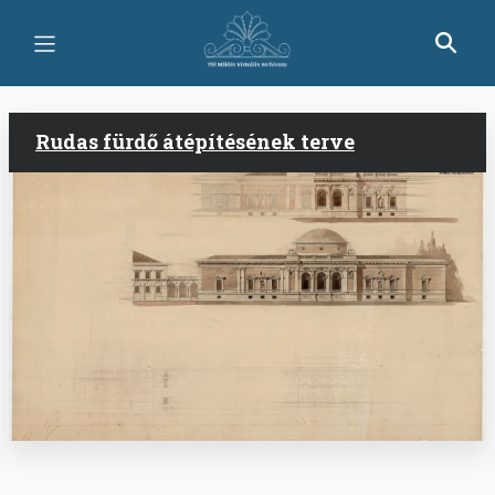
Skip
to
main
content
Rudas fürdő átépítésének terve