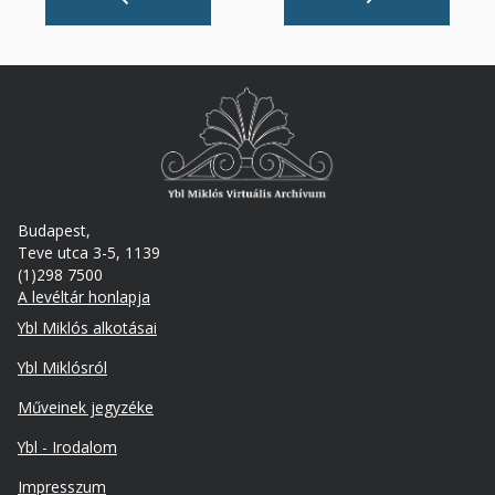
Budapest,
Teve utca 3-5, 1139
(1)298 7500
A levéltár honlapja
Footer
Ybl Miklós alkotásai
Ybl Miklósról
Műveinek jegyzéke
Ybl - Irodalom
Lábléc
Impresszum