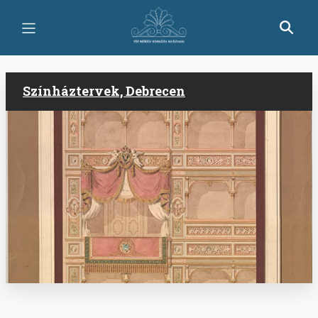
Skip
to
main
content
Színháztervek, Debrecen