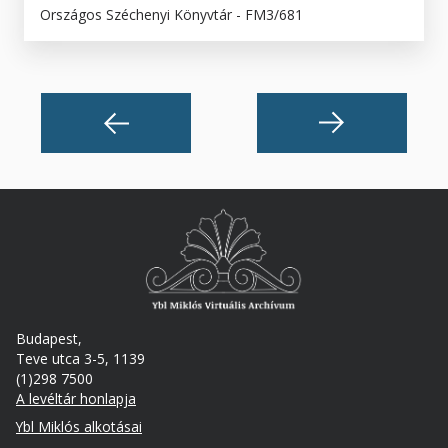
Országos Széchenyi Könyvtár - FM3/681
Budapest,
Teve utca 3-5, 1139
(1)298 7500
A levéltár honlapja
Footer
Ybl Miklós alkotásai