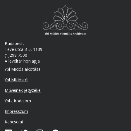
Budapest,
Teve utca 3-5, 1139
(1)298 7500
A levéltár honlapja
Footer
Ybl Miklós alkotásai
Ybl Miklósról
Műveinek jegyzéke
Ybl - Irodalom
Lábléc
Impresszum
másodlagos
Kapcsolat
Közösségi