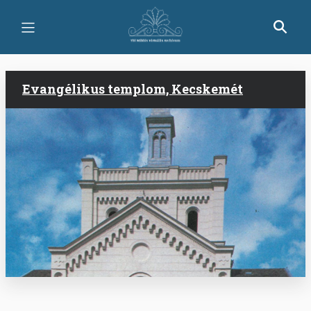
Skip
to
main
content
Evangélikus templom, Kecskemét