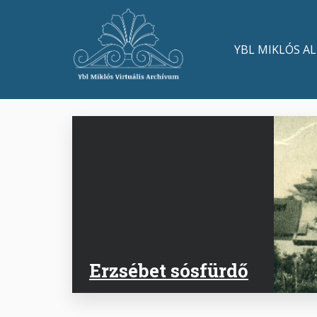
Skip
to
Main
main
YBL MIKLÓS A
content
navigation
Erzsébet sósfürdő