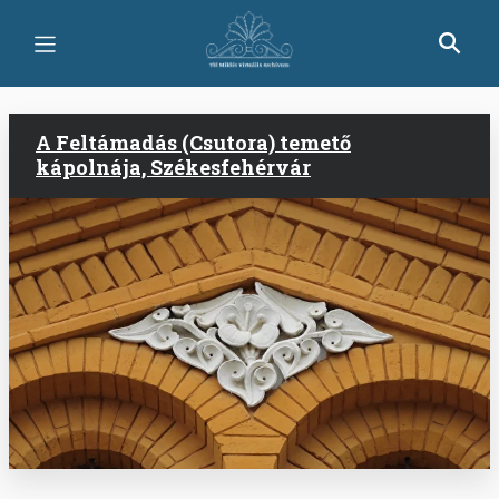
Skip
to
main
content
A Feltámadás (Csutora) temető
kápolnája, Székesfehérvár