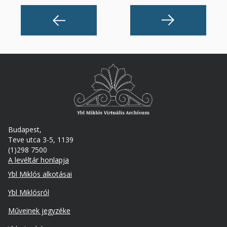
Budapest,
Teve utca 3-5, 1139
(1)298 7500
A levéltár honlapja
Footer
Ybl Miklós alkotásai
Ybl Miklósról
Műveinek jegyzéke