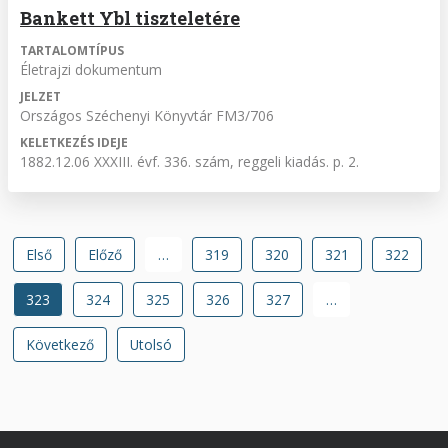
Bankett Ybl tiszteletére
TARTALOMTÍPUS
Életrajzi dokumentum
JELZET
Országos Széchenyi Könyvtár FM3/706
KELETKEZÉS IDEJE
1882.12.06 XXXIII. évf. 336. szám, reggeli kiadás. p. 2.
Oldalszámozás
Első
Első
Előző
Előző
…
Oldal
319
Oldal
320
Oldal
321
Oldal
322
oldal
oldal
Jelenlegi
323
Oldal
324
Oldal
325
Oldal
326
Oldal
327
…
oldal
Következő
Következő
Utolsó
Utolsó
oldal
oldal