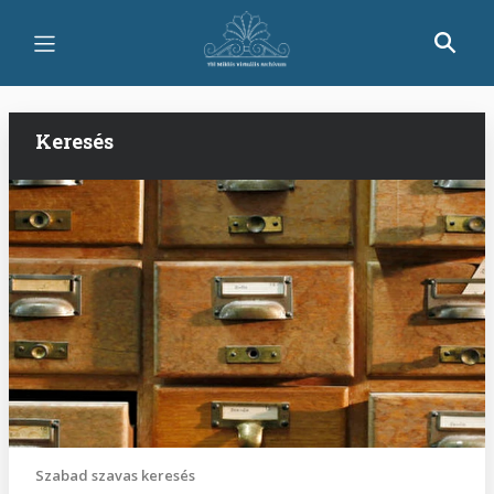
Ugrás
a
tartalomra
Keresés
Szabad szavas keresés