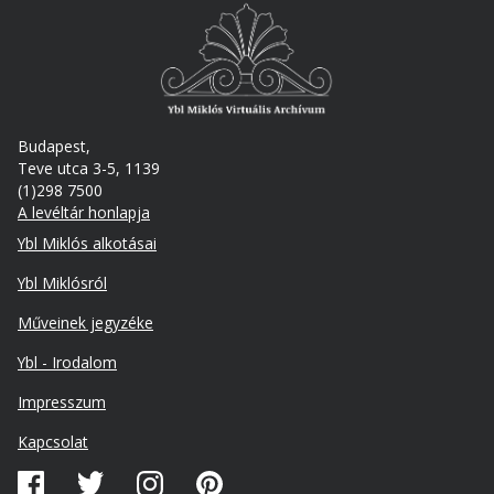
Budapest,
Teve utca 3-5, 1139
(1)298 7500
A levéltár honlapja
Footer
Ybl Miklós alkotásai
Ybl Miklósról
Műveinek jegyzéke
Ybl - Irodalom
Lábléc
Impresszum
másodlagos
Kapcsolat
Közösségi