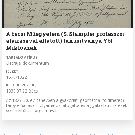
A bécsi Műegyetem (S. Stampfer professzor
aláírásával ellátott) tanúsítványa Ybl
Miklósnak
TARTALOMTÍPUS
Életrajzi dokumentum
JELZET
1679/1922
KELETKEZÉS IDEJE
1830.07.22 Bécs
Az 1829-30. évi tanévben a gyakorlati geometria (földmérés)
tárgy előadásait folyamatos látogatta és a gyakorlati mérésék
során kitűnt szorgalmával.
Oldalszámozás