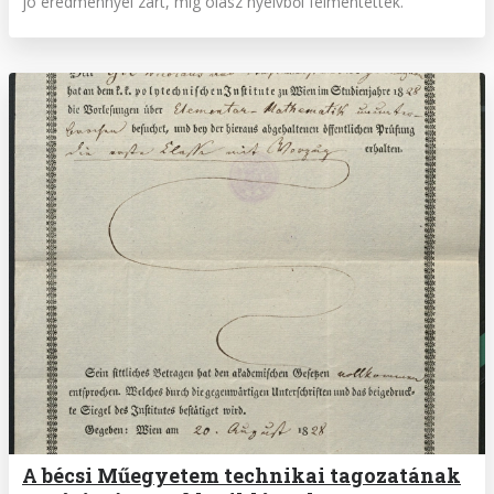
jó eredménnyel zárt, míg olasz nyelvből felmentették.
A bécsi Műegyetem technikai tagozatának