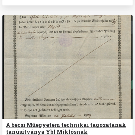
A bécsi Műegyetem technikai tagozatának
tanúsítványa Ybl Miklósnak