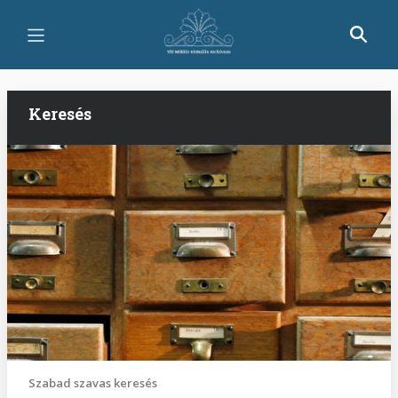
Ugrás
a
tartalomra
Keresés
Szabad szavas keresés