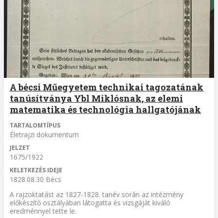
A bécsi Műegyetem technikai tagozatának
tanúsítványa Ybl Miklósnak, az elemi
matematika és technológia hallgatójának
TARTALOMTÍPUS
Életrajzi dokumentum
JELZET
1675/1922
KELETKEZÉS IDEJE
1828.08.30 Bécs
A rajzoktatást az 1827-1828. tanév során az intézmény
előkészítő osztályában látogatta és vizsgáját kiváló
eredménnyel tette le.