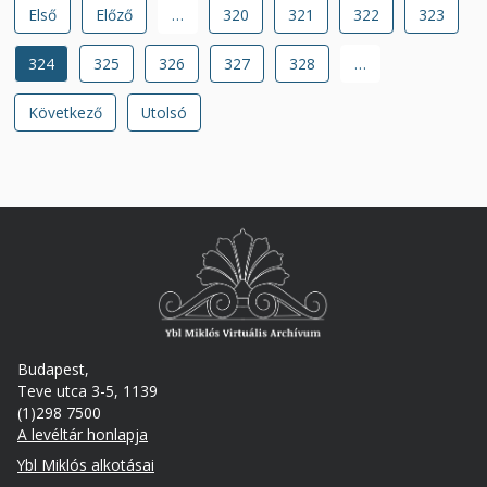
Első
Első
Előző
Előző
…
Oldal
320
Oldal
321
Oldal
322
Oldal
323
oldal
oldal
Jelenlegi
324
Oldal
325
Oldal
326
Oldal
327
Oldal
328
…
oldal
Következő
Következő
Utolsó
Utolsó
oldal
oldal
Budapest,
Teve utca 3-5, 1139
(1)298 7500
A levéltár honlapja
Footer
Ybl Miklós alkotásai