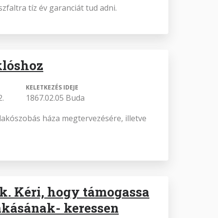
zfaltra tíz év garanciát tud adni.
klóshoz
KELETKEZÉS IDEJE
2.
1867.02.05 Buda
m lakószobás háza megtervezésére, illetve
ak. Kéri, hogy támogassa
unkásának- keressen