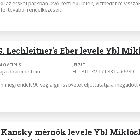
ldi az écskai parkban lévő kerti épületek, vízmedence visszak
 fel további rendelkezéseit.
G. Lechleitner's Eber levele Ybl Mi
ALOMTÍPUS
JELZET
rajzi dokumentum
HU BFL XV.17.f.331.a 66/39.
n megrendelt 90 vég algíri szövetet eljuttatatja a megadott 
 Kansky mérnök levele Ybl Miklósh