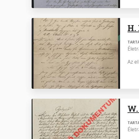
H.
TART
Élet
Az e
W.
TART
Élet