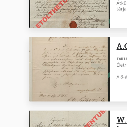
Átkü
tárja
A.
TART
Élet
A 8-á
W.