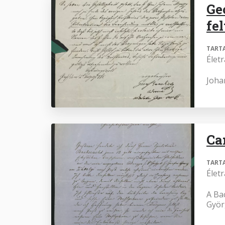
Ge
fe
TART
Élet
Joha
Ca
TART
Élet
A Bac
Györ