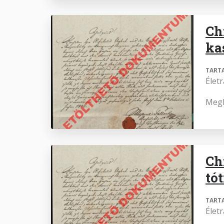
Ch
ka
TART
Élet
Megk
Ch
tó
TART
Élet