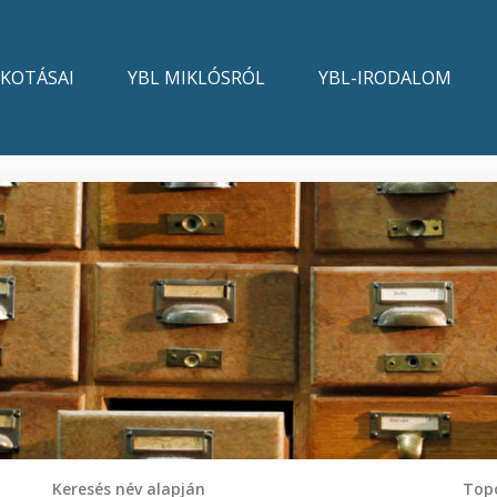
LKOTÁSAI
YBL MIKLÓSRÓL
YBL-IRODALOM
Keresés név alapján
Topo