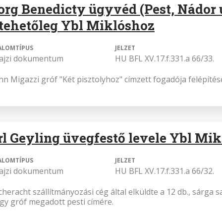
org Benedicty ügyvéd (Pest, Nádor u
ltehetőleg Ybl Miklóshoz
ALOMTÍPUS
JELZET
rajzi dokumentum
HU BFL XV.17.f.331.a 66/33.
nn Migazzi gróf "Két pisztolyhoz" címzett fogadója felépítés
rl Geyling üvegfestő levele Ybl Mi
ALOMTÍPUS
JELZET
rajzi dokumentum
HU BFL XV.17.f.331.a 66/32.
heracht szállítmányozási cég által elküldte a 12 db., sárga 
gy gróf megadott pesti címére.