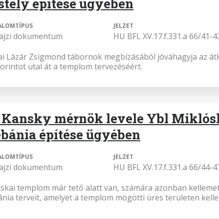
stély építése ügyében
ALOMTÍPUS
JELZET
rajzi dokumentum
HU BFL XV.17.f.331.a 66/41-4
ai Lázár Zsigmond tábornok megbízásából jóváhagyja az átk
forintot utal át a templom tervezéséért.
 Kansky mérnök levele Ybl Miklósh
ébánia építése ügyében
ALOMTÍPUS
JELZET
rajzi dokumentum
HU BFL XV.17.f.331.a 66/44-4
cskai templom már tető alatt van, számára azonban kellemet
ánia terveit, amelyet a templom mögötti üres területen kelle