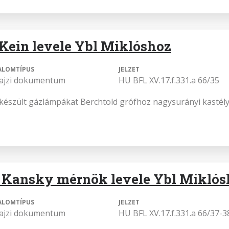
 Kein levele Ybl Miklóshoz
ALOMTÍPUS
JELZET
rajzi dokumentum
HU BFL XV.17.f.331.a 66/35
lkészült gázlámpákat Berchtold grófhoz nagysurányi kastély
 Kansky mérnök levele Ybl Miklós
ALOMTÍPUS
JELZET
rajzi dokumentum
HU BFL XV.17.f.331.a 66/37-3