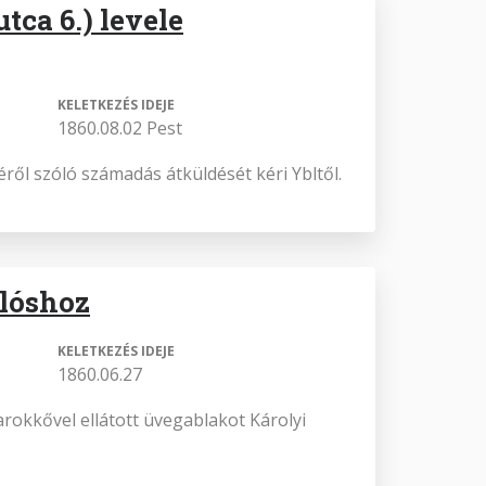
tca 6.) levele
KELETKEZÉS IDEJE
1860.08.02 Pest
éről szóló számadás átküldését kéri Ybltől.
klóshoz
KELETKEZÉS IDEJE
1860.06.27
sarokkővel ellátott üvegablakot Károlyi