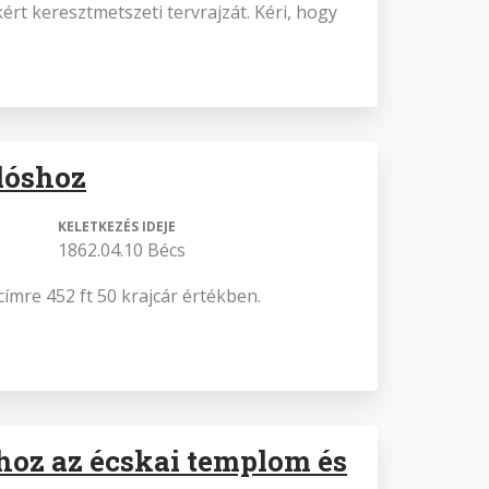
ért keresztmetszeti tervrajzát. Kéri, hogy
klóshoz
KELETKEZÉS IDEJE
1862.04.10 Bécs
címre 452 ft 50 krajcár értékben.
oz az écskai templom és