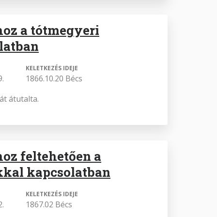
oz a tótmegyeri
latban
KELETKEZÉS IDEJE
9.
1866.10.20 Bécs
t átutalta.
oz feltehetően a
kkal kapcsolatban
KELETKEZÉS IDEJE
2.
1867.02 Bécs