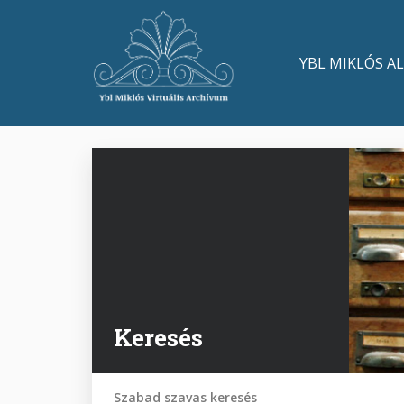
Ugrás
a
Main
tartalomra
YBL MIKLÓS A
navigation
Keresés
Szabad szavas keresés