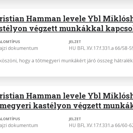
ristian Hamman levele Ybl Miklósh
stélyon végzett munkákkal kapcso
ALOMTÍPUS
JELZET
rajzi dokumentum
HU BFL XV.17.f.331.a 66/58-5
öszöni, hogy a tótmegyeri munkákért járó összeg hátraléká
ristian Hamman levele Ybl Miklósh
tmegyeri kastélyon végzett munká
ALOMTÍPUS
JELZET
rajzi dokumentum
HU BFL XV.17.f.331.a 66/60-6