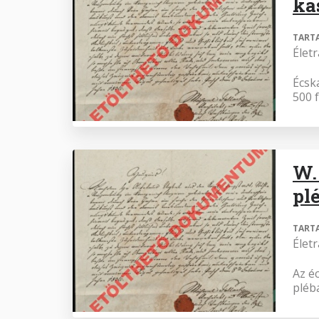
ka
TART
Élet
Écsk
500 
W.
pl
TART
Élet
Az é
pléb