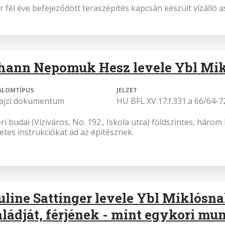
 fél éve befejeződött teraszépítés kapcsán készült vízálló as
hann Nepomuk Hesz levele Ybl Mi
ALOMTÍPUS
JELZET
rajzi dokumentum
HU BFL XV.17.f.331.a 66/64-7
ri budai (Víziváros, No. 192., Iskola utca) földszintes, háro
etes instrukciókat ad az építésznek.
uline Sattinger levele Ybl Miklósn
aládját, férjének - mint egykori m