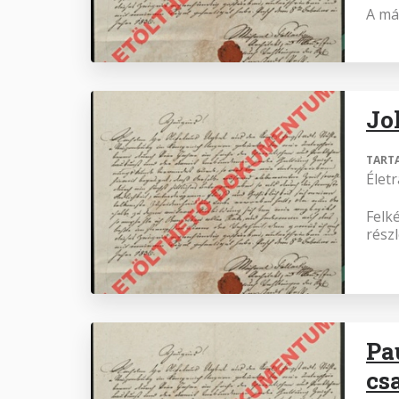
A már
Jo
TART
Élet
Felké
részl
Pa
cs