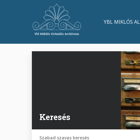
Ugrás
a
Main
tartalomra
YBL MIKLÓS A
navigation
Keresés
Szabad szavas keresés