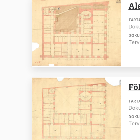
Al
TART
Dok
DOKU
Terv
Fö
TART
Dok
DOKU
Terv