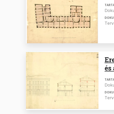
TART
Dok
DOKU
Terv
Er
és
TART
Dok
DOKU
Terv