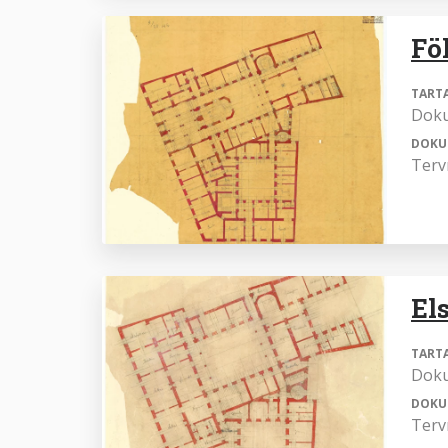
Fö
TART
Dok
DOKU
Terv
El
TART
Dok
DOKU
Terv