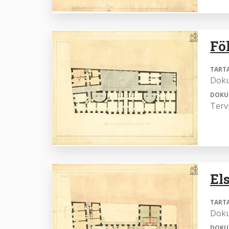
Fö
TART
Dok
DOKU
Terv
El
TART
Dok
DOKU