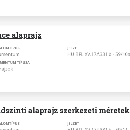
nce alaprajz
ALOMTÍPUS
JELZET
umentum
HU BFL XV.17.f.331.b - 59/10
MENTUM TÍPUSA
rajzok
ldszinti alaprajz szerkezeti mérete
ALOMTÍPUS
JELZET
umentum
HU BFL XV.17.f.331.b - 59/11