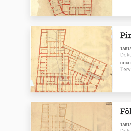
Pi
TART
Dok
DOKU
Terv
Fö
TART
Dok