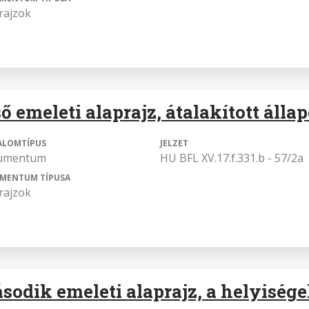
rajzok
ő emeleti alaprajz, átalakított állap
ALOMTÍPUS
JELZET
umentum
HU BFL XV.17.f.331.b - 57/2a
MENTUM TÍPUSA
rajzok
sodik emeleti alaprajz, a helyisé