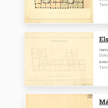
Terv
Els
TART
Dok
DOKU
Terv
Má