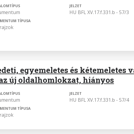
ALOMTÍPUS
JELZET
umentum
HU BFL XV.17.f.331.b - 57/3
MENTUM TÍPUSA
rajzok
edeti, egyemeletes és kétemeletes v
 az új oldalhomlokzat, hiányos
ALOMTÍPUS
JELZET
umentum
HU BFL XV.17.f.331.b - 57/4
MENTUM TÍPUSA
rajzok