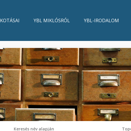
LKOTÁSAI
YBL MIKLÓSRÓL
YBL-IRODALOM
Keresés név alapján
Topo