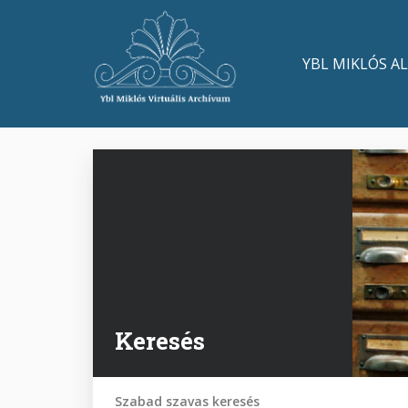
Ugrás
a
Main
tartalomra
YBL MIKLÓS A
navigation
Keresés
Szabad szavas keresés