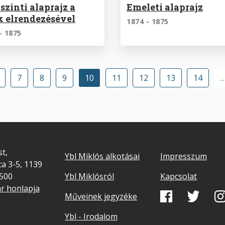
szinti alaprajz a
Emeleti alaprajz
k elrendezésével
1874 - 1875
- 1875
Oldalszámozás
ldal
Oldal
7
Oldal
8
Oldal
9
Jelenlegi
10
Oldal
11
Oldal
12
Oldal
13
Oldal
14
oldal
Footer
Lábléc
t,
Ybl Miklós alkotásai
Impresszum
ca 3-5, 1139
másodlago
7500
Ybl Miklósról
Kapcsolat
ár honlapja
Közösségi
Műveinek jegyzéke
média
Ybl - Irodalom