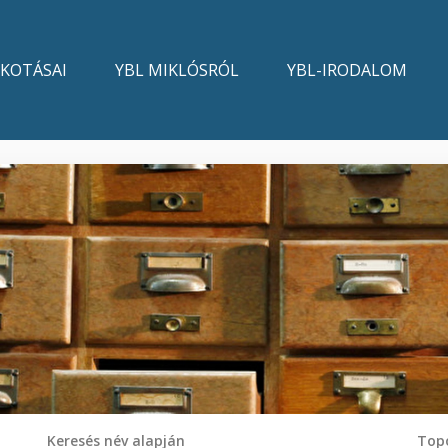
LKOTÁSAI
YBL MIKLÓSRÓL
YBL-IRODALOM
Keresés név alapján
Topo