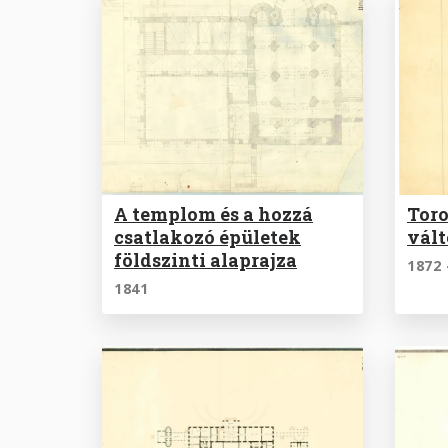
A templom és a hozzá
Toro
csatlakozó épületek
vált
földszinti alaprajza
1872 
1841