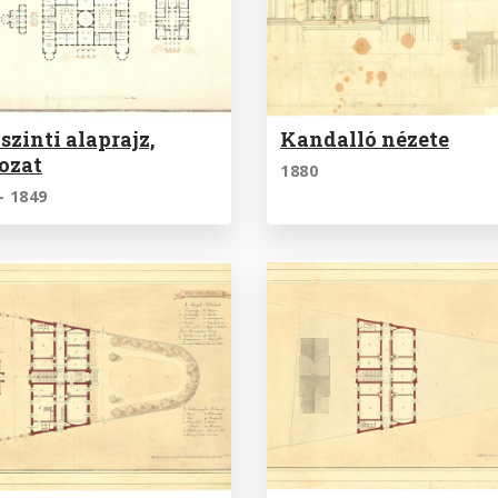
szinti alaprajz,
Kandalló nézete
ozat
1880
- 1849