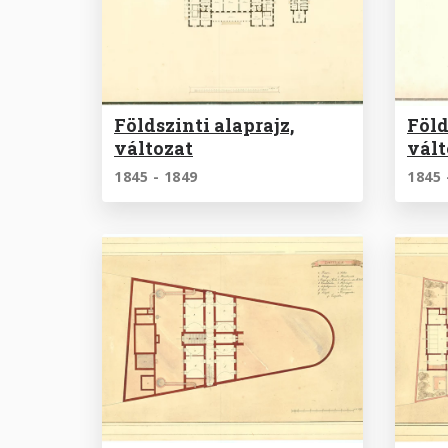
Földszinti alaprajz,
Föld
változat
vált
1845 - 1849
1845 