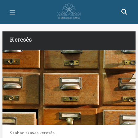
Ugrás
a
tartalomra
Keresés
Szabad szavas keresés