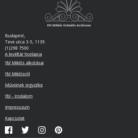
Budapest,
Teve utca 3-5, 1139
(1)298 7500
A levéltár honlapja
Footer
Ybl Miklós alkotásai
Ybl Miklósról
Műveinek jegyzéke
Ybl - Irodalom
Lábléc
Impresszum
másodlagos
Kapcsolat
Közösségi
média