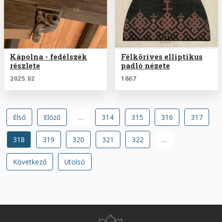
Kápolna - fedélszék
Félköríves elliptikus
részlete
padló nézete
2025.02
1867
Oldalszámozás
Első
Első
Előző
Előző
…
Oldal
314
Oldal
315
Oldal
316
Oldal
317
oldal
oldal
Jelenlegi
318
Oldal
319
Oldal
320
Oldal
321
Oldal
322
…
oldal
Következő
Következő
Utolsó
Utolsó
oldal
oldal