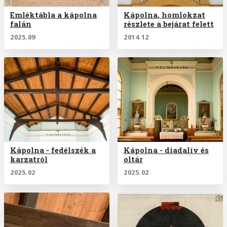
Emléktábla a kápolna
Kápolna, homlokzat
falán
részlete a bejárat felett
2025.09
2014.12
Kápolna - fedélszék a
Kápolna - diadalív és
karzatról
oltár
2025.02
2025.02