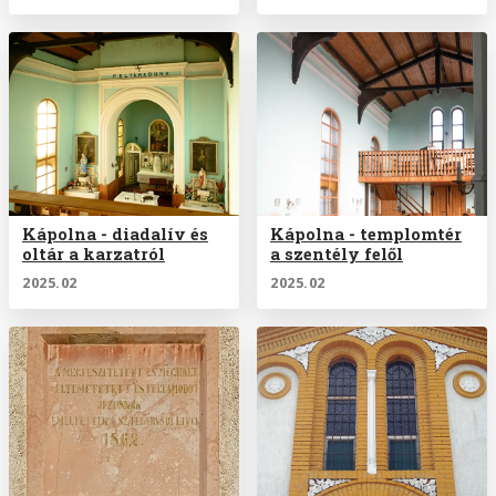
Kápolna - diadalív és
Kápolna - templomtér
oltár a karzatról
a szentély felől
2025.02
2025.02