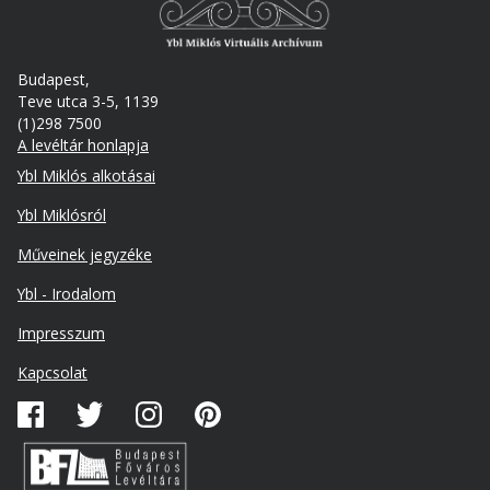
Budapest,
Teve utca 3-5, 1139
(1)298 7500
A levéltár honlapja
Footer
Ybl Miklós alkotásai
Ybl Miklósról
Műveinek jegyzéke
Ybl - Irodalom
Lábléc
Impresszum
másodlagos
Kapcsolat
Közösségi
média