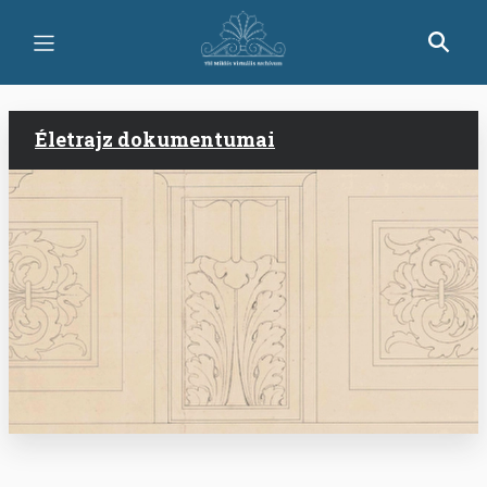
Ugrás
a
tartalomra
Életrajz dokumentumai